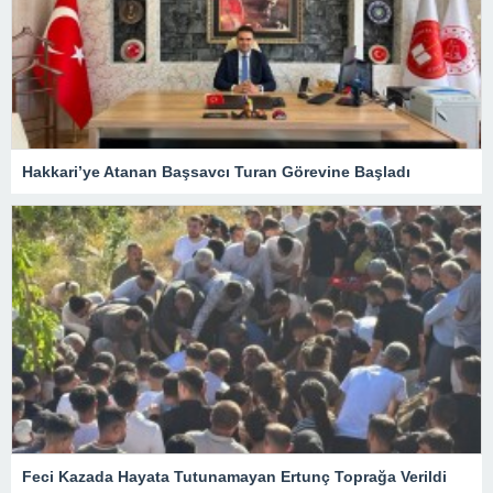
Hakkari’ye Atanan Başsavcı Turan Görevine Başladı
Feci Kazada Hayata Tutunamayan Ertunç Toprağa Verildi