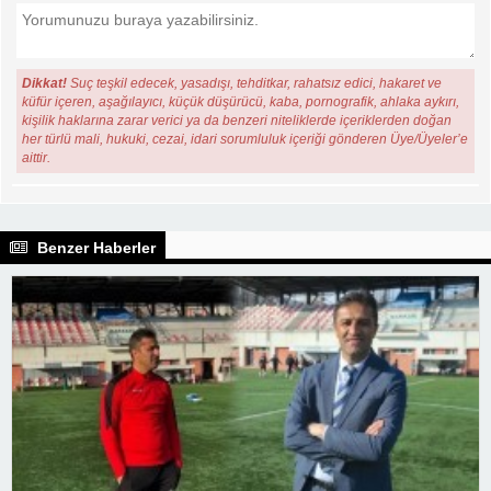
Dikkat!
Suç teşkil edecek, yasadışı, tehditkar, rahatsız edici, hakaret ve
küfür içeren, aşağılayıcı, küçük düşürücü, kaba, pornografik, ahlaka aykırı,
kişilik haklarına zarar verici ya da benzeri niteliklerde içeriklerden doğan
her türlü mali, hukuki, cezai, idari sorumluluk içeriği gönderen Üye/Üyeler’e
aittir.
Benzer Haberler