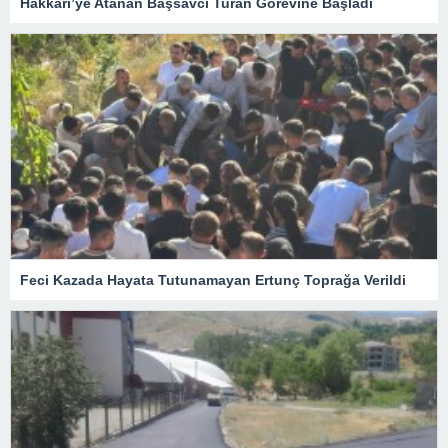
Hakkari’ye Atanan Başsavcı Turan Görevine Başladı
Feci Kazada Hayata Tutunamayan Ertunç Toprağa Verildi