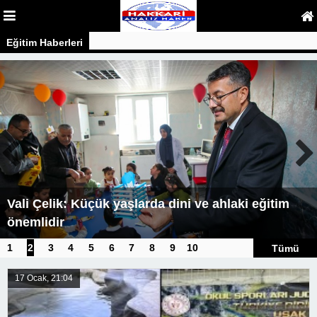
Eğitim Haberleri
Vali Çelik: Küçük yaşlarda dini ve ahlaki eğitim
önemlidir
1
2
3
4
5
6
7
8
9
10
Tümü
17 Ocak, 21:04