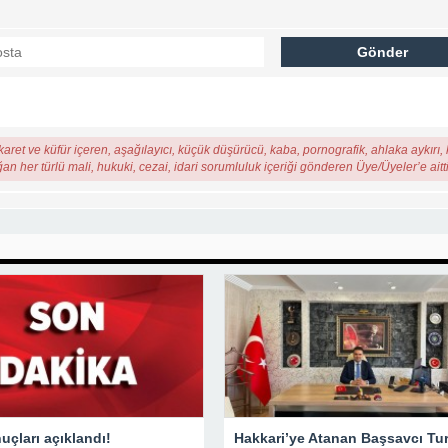
karet ve küfür içeren, aşağılayıcı, küçük düşürücü, kaba, pornografik, ahlaka aykırı, k
ğan her türlü mali, hukuki, cezai, idari sorumluluk içeriği gönderen Üye/Üyeler’e aitti
çları açıklandı!