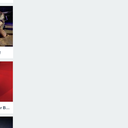
!
Hakkari’de Trafik Kazasında Ağır Bilanço!