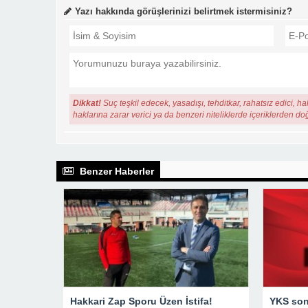
Yazı hakkında görüşlerinizi belirtmek istermisiniz?
Dikkat!
Suç teşkil edecek, yasadışı, tehditkar, rahatsız edici, ha
haklarına zarar verici ya da benzeri niteliklerde içeriklerden do
Benzer Haberler
Hakkari Zap Sporu Üzen İstifa!
YKS sonu