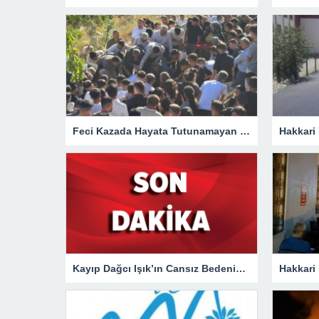
Feci Kazada Hayata Tutunamayan Ertunç Toprağa Verildi
Kayıp Dağcı Işık’ın Cansız Bedenine Ulaşıldı!