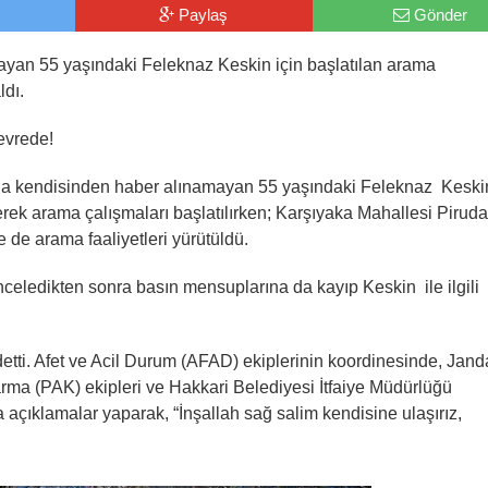
Paylaş
Gönder
amayan 55 yaşındaki Feleknaz Keskin için başlatılan arama
ldı.
evrede!
a kendisinden haber alınamayan 55 yaşındaki Feleknaz Keskin
lerek arama çalışmaları başlatılırken; Karşıyaka Mahallesi Pirud
de arama faaliyetleri yürütüldü.
inceledikten sonra basın mensuplarına da kayıp Keskin ile ilgili
detti. Afet ve Acil Durum (AFAD) ekiplerinin koordinesinde, Jan
rma (PAK) ekipleri ve Hakkari Belediyesi İtfaiye Müdürlüğü
a açıklamalar yaparak, “İnşallah sağ salim kendisine ulaşırız,