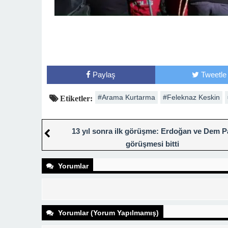
Paylaş
Tweetle
#Arama Kurtarma
#Feleknaz Keskin
Etiketler:
13 yıl sonra ilk görüşme: Erdoğan ve Dem Pa
görüşmesi bitti
Yorumlar
Yorumlar (Yorum Yapılmamış)