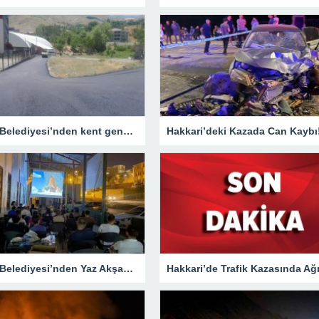
Hakkari Belediyesi’nden kent genelinde yoğun asfalt mesaisi
Hakkari’deki Kazada Can Kaybı
Hakkari Belediyesi’nden Yaz Akşamlarına Sinema Etkinliği