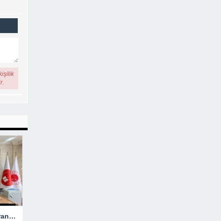
işilik
r.
Hakkari’ye Atanan Başsavcı Turan Görevine Başladı