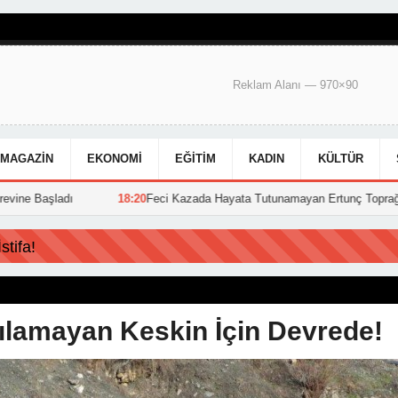
Reklam Alanı — 970×90
MAGAZIN
EKONOMI
EĞITIM
KADIN
KÜLTÜR
18:20
Feci Kazada Hayata Tutunamayan Ertunç Toprağa Verildi
15:39
tifa!
aşılamayan Keskin İçin Devrede!