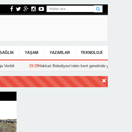
SAĞLIK
YAŞAM
YAZARLAR
TEKNOLOJI
Hakkari Belediyesi’nden kent genelinde yoğun asfalt mesaisi
15:25
Hak