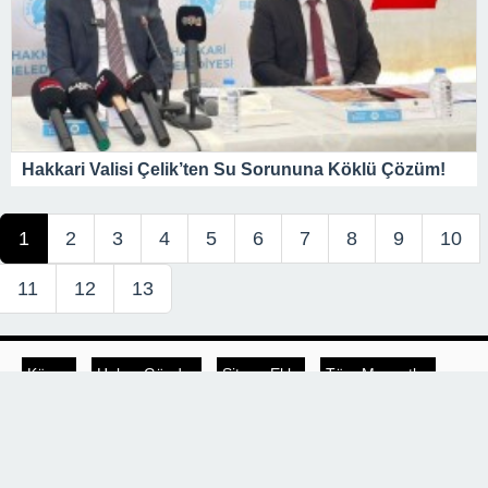
Hakkari Valisi Çelik’ten Su Sorununa Köklü Çözüm!
1
2
3
4
5
6
7
8
9
10
11
12
13
Künye
Haber Gönder
Sitene Ekle
Tüm Manşetler
İletişim
Haber Sitesi © 2018 Tüm Hakları saklıdır, kaynak gösterilmeden
içerik kopyalanamaz.