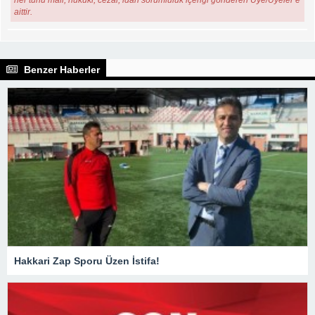
her türlü mali, hukuki, cezai, idari sorumluluk içeriği gönderen Üye/Üyeler’e
aittir.
Benzer Haberler
Hakkari Zap Sporu Üzen İstifa!