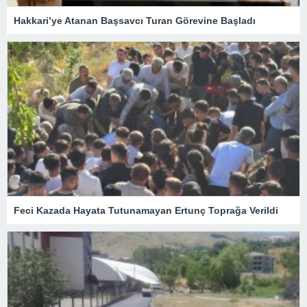
Hakkari’ye Atanan Başsavcı Turan Görevine Başladı
Feci Kazada Hayata Tutunamayan Ertunç Toprağa Verildi