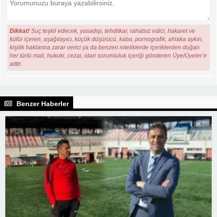
Dikkat!
Suç teşkil edecek, yasadışı, tehditkar, rahatsız edici, hakaret ve
küfür içeren, aşağılayıcı, küçük düşürücü, kaba, pornografik, ahlaka aykırı,
kişilik haklarına zarar verici ya da benzeri niteliklerde içeriklerden doğan
her türlü mali, hukuki, cezai, idari sorumluluk içeriği gönderen Üye/Üyeler’e
aittir.
Benzer Haberler