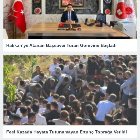
Hakkari’ye Atanan Başsavcı Turan Görevine Başladı
Feci Kazada Hayata Tutunamayan Ertunç Toprağa Verildi