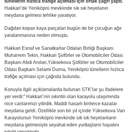
tünellerin hızlıca trafiğe açılması için ortak çağrı yaptı.
Hakkari’de Yeniköprü mevkiinde sık sık heyelanın
meydana gelmesi tehlike yaratıyor.
Dağdan kopan kaya parçaları bugün de bir çocuğun ağır
yaralanmasına neden olmuştu.
Hakkari Esnaf ve Sanatkarlar Odaları Birliği Başkanı
Muharrem Tekin, Hakkari Şoförler ve Otomobilciler Odası
Başkanı Abdi Arslan,Yüksekova Şoförler ve Otomobilciler
Odası Başkanı Selami Durna, Yeniköprü tünellerin hızlıca
trafiğe açılması için çağrıda bulundu.
Konuyla ilgili açıklamalarda bulunan STK’lar şu ifadelere
yer verdi:” Hakkari’nin sıkıntılı olan karayolu ulaşımında
nice canlarımızı yitirdik. Maddi hasarlı binlerce kazalar
meydana geldi. Özellikle son bir yıl içinde Yüksekova Van
Karayolunun Yeniköprü mevkinde sık sık heyelanların
meydana gelmesiyle seyahat eden yurttaşların hayatını
tehdit etmektedir.