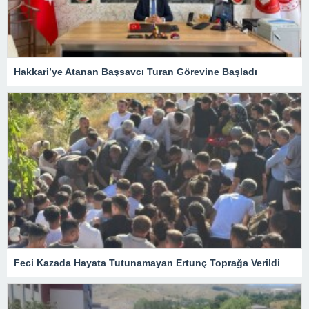
Hakkari’ye Atanan Başsavcı Turan Görevine Başladı
Feci Kazada Hayata Tutunamayan Ertunç Toprağa Verildi