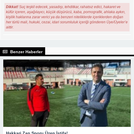
Dikkat!
Suç teşkil edecek, yasadışı, tehditkar, rahatsız edici, hakaret ve
küfür içeren, aşağılayıcı, küçük düşürücü, kaba, pornografik, ahlaka aykırı,
kişilik haklarına zarar verici ya da benzeri niteliklerde içeriklerden doğan
her türlü mali, hukuki, cezai, idari sorumluluk içeriği gönderen Üye/Üyeler’e
aittir.
Benzer Haberler
Hakkari Zap Sporu Üzen İstifa!