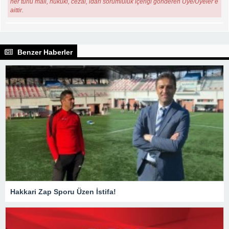
her türlü mali, hukuki, cezai, idari sorumluluk içeriği gönderen Üye/Üyeler’e
aittir.
Benzer Haberler
Hakkari Zap Sporu Üzen İstifa!