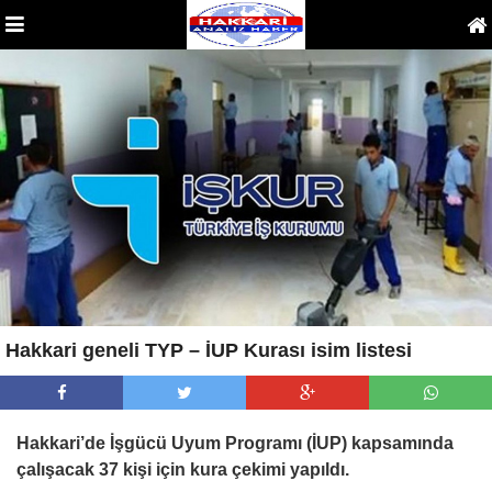
Hakkari geneli TYP – İUP Kurası isim listesi
Hakkari’de İşgücü Uyum Programı (İUP) kapsamında
çalışacak 37 kişi için kura çekimi yapıldı.