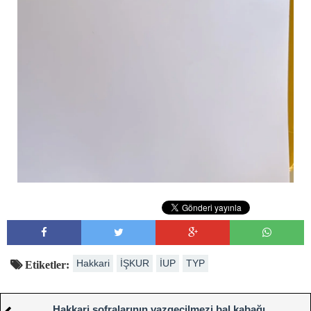
Hakkari
İŞKUR
İUP
TYP
Etiketler:
Hakkari sofralarının vazgeçilmezi bal kabağı