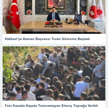
Hakkari’ye Atanan Başsavcı Turan Görevine Başladı
Feci Kazada Hayata Tutunamayan Ertunç Toprağa Verildi