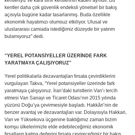
kentleriyiz ve kara sınır kentlerinin kaderi aynıdır. Bu
kentler daha çok güvenlik endeksli yönetsel bir bakış
açısıyla bugüne kadar tasarlanmış. Buda özellikle
ekonomik hayatımızı olumsuz etkiliyor. Ulusal ve
uluslararası camiada istediğimiz düzeyde bir yatırım
bulamıyoruz” dedi.
“YEREL POTANSİYELLER ÜZERİNDE FARK
YARATMAYA ÇALIŞIYORUZ”
Yerel politikalarla dezavantajları fırsata çevirdiklerini
vurgulayan Takva, “Yerel potansiyeller üzerinde fark
yaratmaya çalışıyoruz. İran’daki turistlerin Van’ı tercih
etmesi Van Sanayi ve Ticaret Odası’nın 2015 yılında
yüzünü Doğu’ya çevirmesiyle başladı. Hakkâri’nin de
benzer avantaj ve dezavantajları var. Dolayısıyla Hakkari,
Van ve Yüksekova üçgenine baktığımız zaman bizim
komşu ülkelerimizle elde edebileceğimiz ekonomik
fırsatların katma değerini fırsata çevireceğimiz bir bakış