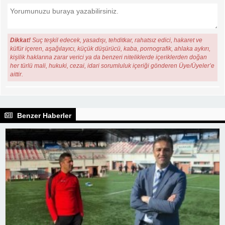
Dikkat!
Suç teşkil edecek, yasadışı, tehditkar, rahatsız edici, hakaret ve
küfür içeren, aşağılayıcı, küçük düşürücü, kaba, pornografik, ahlaka aykırı,
kişilik haklarına zarar verici ya da benzeri niteliklerde içeriklerden doğan
her türlü mali, hukuki, cezai, idari sorumluluk içeriği gönderen Üye/Üyeler’e
aittir.
Benzer Haberler