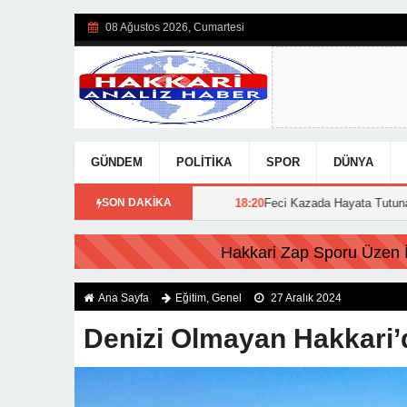
08 Ağustos 2026, Cumartesi
GÜNDEM
POLITIKA
SPOR
DÜNYA
uran Görevine Başladı
SON DAKİKA
18:20
Feci Kazada Hayata Tutunamayan Ertunç 
FLAŞ HABER:
Hakkari Zap Sporu Üzen İs
Ana Sayfa
Eğitim
,
Genel
27 Aralık 2024
Denizi Olmayan Hakkari’