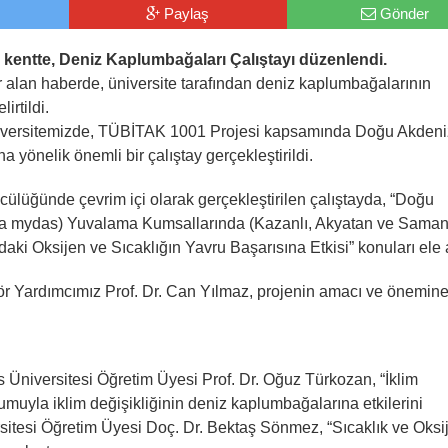
Paylaş
Gönder
 kentte, Deniz Kaplumbağaları Çalıştayı düzenlendi.
r alan haberde, üniversite tarafından deniz kaplumbağalarının
irtildi.
i: “Üniversitemizde, TÜBİTAK 1001 Projesi kapsamında Doğu Akdeni
yönelik önemli bir çalıştay gerçekleştirildi.
cülüğünde çevrim içi olarak gerçekleştirilen çalıştayda, “Doğu
ia mydas) Yuvalama Kumsallarında (Kazanlı, Akyatan ve Sama
ki Oksijen ve Sıcaklığın Yavru Başarısına Etkisi” konuları ele a
tör Yardımcımız Prof. Dr. Can Yılmaz, projenin amacı ve önemin
Üniversitesi Öğretim Üyesi Prof. Dr. Oğuz Türkozan, “İklim
umuyla iklim değişikliğinin deniz kaplumbağalarına etkilerini
sitesi Öğretim Üyesi Doç. Dr. Bektaş Sönmez, “Sıcaklık ve Oksi