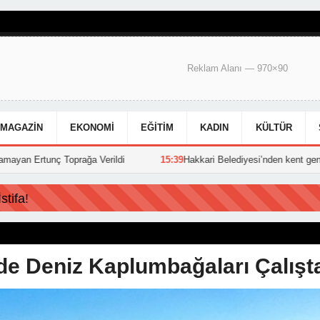
Reklam Alanı — 970×90
MAGAZIN
EKONOMI
EĞITIM
KADIN
KÜLTÜR
Toprağa Verildi
15:39
Hakkari Belediyesi’nden kent genelinde yoğun 
tifa!
de Deniz Kaplumbağaları Çalışt