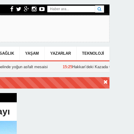
SAĞLIK
YAŞAM
YAZARLAR
TEKNOLOJI
asfalt mesaisi
15:25
Hakkari’deki Kazada Can Kaybı!
13:37
Ka
ayı