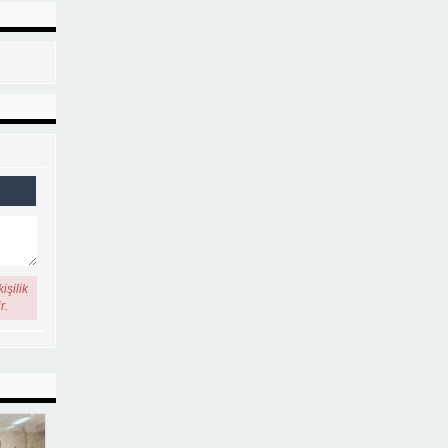
işilik
r.