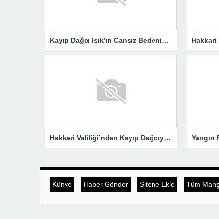
Kayıp Dağcı Işık’ın Cansız Bedenine Ulaşıldı!
Hakkari Valiliği’nden Kayıp Dağcıya İlişkin Açıklama!
Künye
Haber Gönder
Sitene Ekle
Tüm Manşe