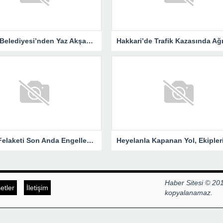
Hakkari Belediyesi’nden Yaz Akşamlarına Sinema Etkinliği
Yangın Felaketi Son Anda Engellendi!
Haber Sitesi © 201
tler
İletişim
kopyalanamaz.
Hazır Site
web sitesi kurma