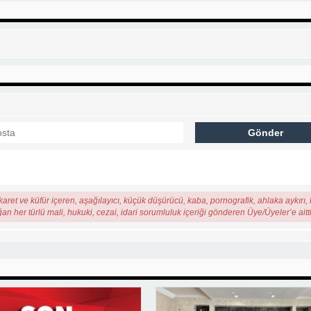
karet ve küfür içeren, aşağılayıcı, küçük düşürücü, kaba, pornografik, ahlaka aykırı, k
ğan her türlü mali, hukuki, cezai, idari sorumluluk içeriği gönderen Üye/Üyeler’e aitti