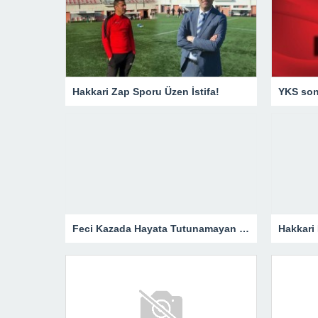
Hakkari Zap Sporu Üzen İstifa!
YKS sonu
Feci Kazada Hayata Tutunamayan Ertunç Toprağa Verildi