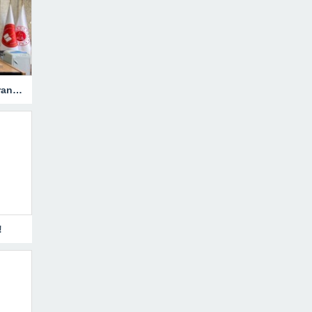
Hakkari’ye Atanan Başsavcı Turan Görevine Başladı
!