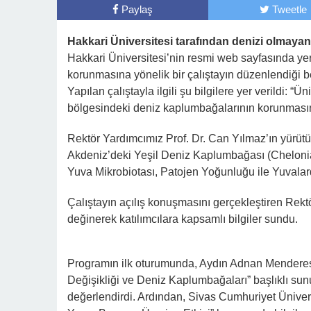
Paylaş
Tweetle
Hakkari Üniversitesi tarafından denizi olmayan
Hakkari Üniversitesi’nin resmi web sayfasında ye
korunmasına yönelik bir çalıştayın düzenlendiği bel
Yapılan çalıştayla ilgili şu bilgilere yer verild
bölgesindeki deniz kaplumbağalarının korunmasına 
Rektör Yardımcımız Prof. Dr. Can Yılmaz’ın yürütü
Akdeniz’deki Yeşil Deniz Kaplumbağası (Chelon
Yuva Mikrobiotası, Patojen Yoğunluğu ile Yuvalarda
Çalıştayın açılış konuşmasını gerçekleştiren Rek
değinerek katılımcılara kapsamlı bilgiler sundu.
Programın ilk oturumunda, Aydın Adnan Menderes 
Değişikliği ve Deniz Kaplumbağaları” başlıklı sun
değerlendirdi. Ardından, Sivas Cumhuriyet Üniver