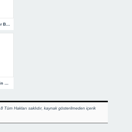
Hakkari’de Trafik Kazasında Ağır Bilanço!
Heyelanla Kapanan Yol, Ekiplerin Müdahalesiyle Açıldı!
8 Tüm Hakları saklıdır, kaynak gösterilmeden içerik