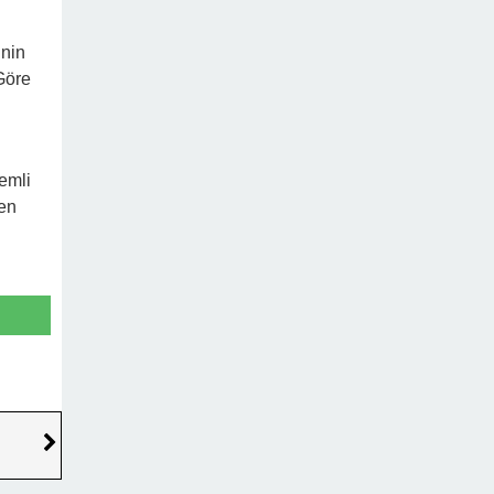
inin
Göre
emli
den