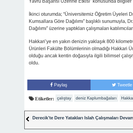
Yavru Başarısı Üzerine Etkisi” konusunda bilgiler 
İkinci oturumda; “Üniversitemiz Öğretim Üyeleri D
Kumsallara Göre Dağılımı” başlıklı sunumuyla, Dr
Dağılımı” üzerine yaptıkları çalışmaları katılımcılar
Hakkari’ye en yakın denizin yaklaşık 800 kilome
Ürünleri Fakülte Bölümlerinin olmadığı Hakkari Ün
olduğu ancak kentin doğasıyla ilgili bilimsel çal
oldu.
Paylaş
Tweetle
çalıştay
deniz Kaplumbağaları
Hakka
Etiketler:
Derecik’te Dere Yatakları Islah Çalışmaları Deva