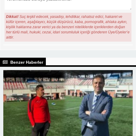
Dikkat!
Suç teşkil edecek, yasadışı, tehditkar, rahatsız edici, hakaret ve
küfür içeren, aşağılayıcı, küçük düşürücü, kaba, pornografik, ahlaka aykırı,
kişilik haklarına zarar verici ya da benzeri niteliklerde içeriklerden doğan
her türlü mali, hukuki, cezai, idari sorumluluk içeriği gönderen Üye/Üyeler’e
aittir.
Benzer Haberler