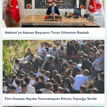
Hakkari’ye Atanan Başsavcı Turan Görevine Başladı
Feci Kazada Hayata Tutunamayan Ertunç Toprağa Verildi