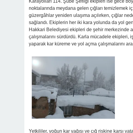
Karayolları 114. Şube Şefliği ekipleri ise gece b
noktalarında meydana gelen çığları temizlemek i
güzergâhlar yeniden ulaşıma açılırken, çığlar ne
sağlandı. Ekiplerin her iki kara yolunda da yol gen
Hakkari Belediyesi ekipleri de şehir merkezinde a
çalışmalarını sürdürdü. Karla mücadele ekipleri, 
yaparak kar küreme ve yol açma çalışmalarını aral
Yetkililer, yoğun kar yağışı ve çığ riskine karşı v