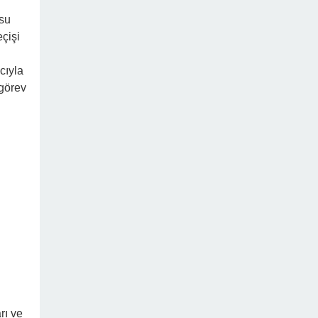
usu
çişi
cıyla
 görev
rı ve