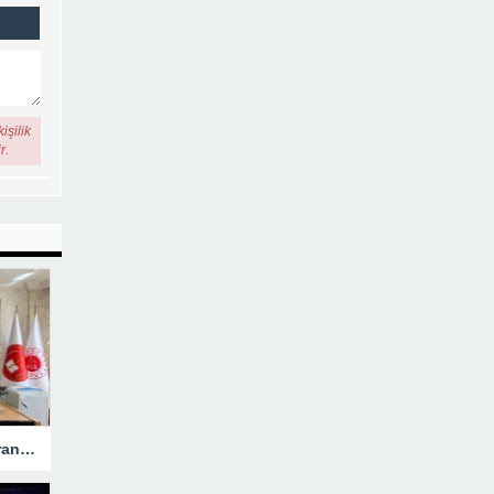
işilik
r.
Hakkari’ye Atanan Başsavcı Turan Görevine Başladı