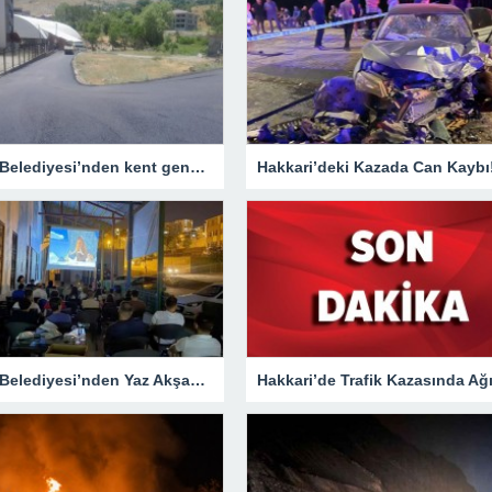
Hakkari Belediyesi’nden kent genelinde yoğun asfalt mesaisi
Hakkari’deki Kazada Can Kaybı
Hakkari Belediyesi’nden Yaz Akşamlarına Sinema Etkinliği