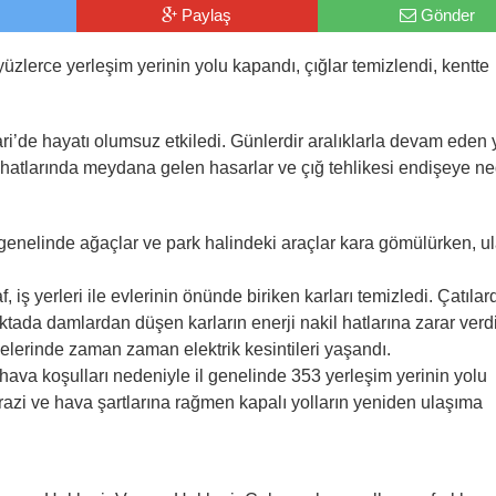
Paylaş
Gönder
yüzlerce yerleşim yerinin yolu kapandı, çığlar temizlendi, kentte
ri’de hayatı olumsuz etkiledi. Günlerdir aralıklarla devam eden 
hatlarında meydana gelen hasarlar ve çığ tehlikesi endişeye n
nt genelinde ağaçlar ve park halindeki araçlar kara gömülürken, u
iş yerleri ile evlerinin önünde biriken karları temizledi. Çatılar
noktada damlardan düşen karların enerji nakil hatlarına zarar verd
llelerinde zaman zaman elektrik kesintileri yaşandı.
 hava koşulları nedeniyle il genelinde 353 yerleşim yerinin yolu
razi ve hava şartlarına rağmen kapalı yolların yeniden ulaşıma