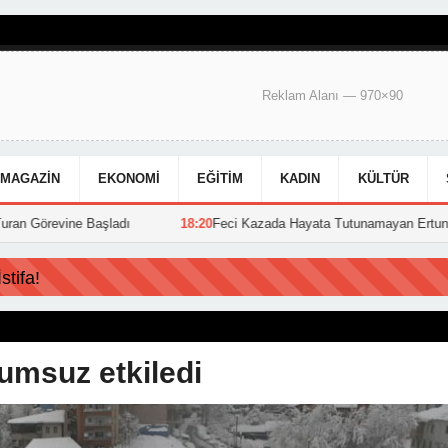
Reklam Alanı — 970×90
MAGAZIN
EKONOMI
EĞITIM
KADIN
KÜLTÜR
ladı
18:20
Feci Kazada Hayata Tutunamayan Ertunç Toprağa Verildi
tifa!
umsuz etkiledi