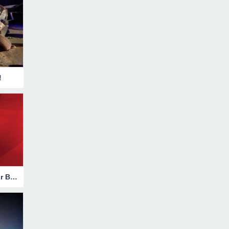
!
Hakkari’de Trafik Kazasında Ağır Bilanço!