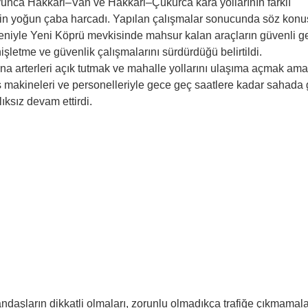
oyunca Hakkari–Van ve Hakkari–Çukurca kara yollarının farklı
çin yoğun çaba harcadı. Yapılan çalışmalar sonucunda söz kon
deniyle Yeni Köprü mevkisinde mahsur kalan araçların güvenli ge
işletme ve güvenlik çalışmalarını sürdürdüğü belirtildi.
na arterleri açık tutmak ve mahalle yollarını ulaşıma açmak ama
iş makineleri ve personelleriyle gece geç saatlere kadar sahada
ıksız devam ettirdi.
atandaşların dikkatli olmaları, zorunlu olmadıkça trafiğe çıkmamala