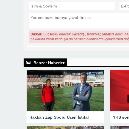
Dikkat!
Suç teşkil edecek, yasadışı, tehditkar, rahatsız edici, ha
haklarına zarar verici ya da benzeri niteliklerde içeriklerden do
Benzer Haberler
Hakkari Zap Sporu Üzen İstifa!
YKS sonu