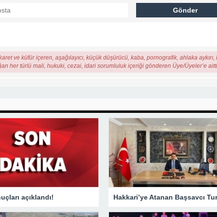
karet ve küfür içeren, aşağılayıcı, küçük düşürücü, kaba, pornografik, ahlaka aykırı, k
ğan her türlü mali, hukuki, cezai, idari sorumluluk içeriği gönderen Üye/Üyeler’e aitti
çları açıklandı!