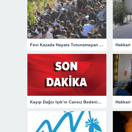
Feci Kazada Hayata Tutunamayan Ertunç Toprağa Verildi
Kayıp Dağcı Işık’ın Cansız Bedenine Ulaşıldı!