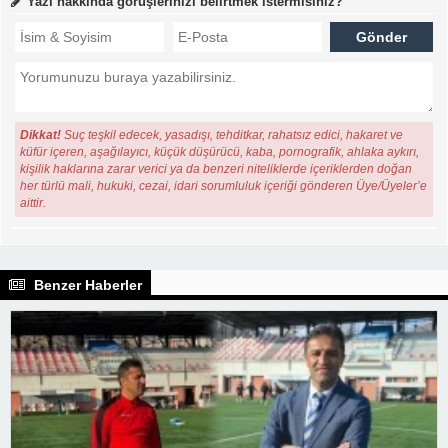
Yazı hakkında görüşlerinizi belirtmek istermisiniz?
Dikkat!
Suç teşkil edecek, yasadışı, tehditkar, rahatsız edici, hakaret ve
küfür içeren, aşağılayıcı, küçük düşürücü, kaba, pornografik, ahlaka aykırı,
kişilik haklarına zarar verici ya da benzeri niteliklerde içeriklerden doğan
her türlü mali, hukuki, cezai, idari sorumluluk içeriği gönderen Üye/Üyeler’e
aittir.
Benzer Haberler