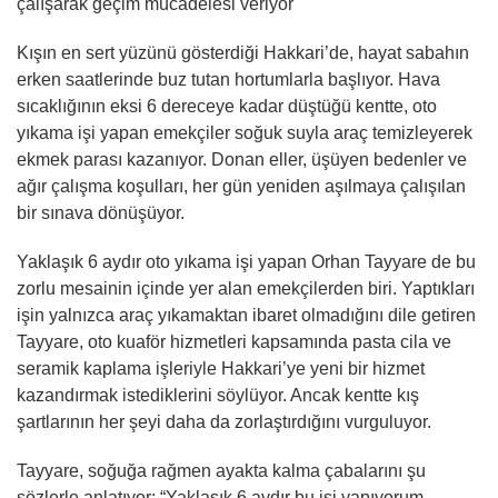
çalışarak geçim mücadelesi veriyor
Kışın en sert yüzünü gösterdiği Hakkari’de, hayat sabahın
erken saatlerinde buz tutan hortumlarla başlıyor. Hava
sıcaklığının eksi 6 dereceye kadar düştüğü kentte, oto
yıkama işi yapan emekçiler soğuk suyla araç temizleyerek
ekmek parası kazanıyor. Donan eller, üşüyen bedenler ve
ağır çalışma koşulları, her gün yeniden aşılmaya çalışılan
bir sınava dönüşüyor.
Yaklaşık 6 aydır oto yıkama işi yapan Orhan Tayyare de bu
zorlu mesainin içinde yer alan emekçilerden biri. Yaptıkları
işin yalnızca araç yıkamaktan ibaret olmadığını dile getiren
Tayyare, oto kuaför hizmetleri kapsamında pasta cila ve
seramik kaplama işleriyle Hakkari’ye yeni bir hizmet
kazandırmak istediklerini söylüyor. Ancak kentte kış
şartlarının her şeyi daha da zorlaştırdığını vurguluyor.
Tayyare, soğuğa rağmen ayakta kalma çabalarını şu
sözlerle anlatıyor: “Yaklaşık 6 aydır bu işi yapıyorum.