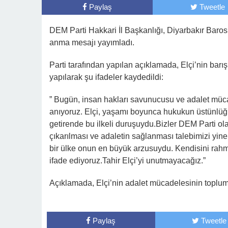
Paylaş
Tweetle
DEM Parti Hakkari İl Başkanlığı, Diyarbakır Baros
anma mesajı yayımladı.
Parti tarafından yapılan açıklamada, Elçi’nin bar
yapılarak şu ifadeler kaydedildi:
” Bugün, insan hakları savunucusu ve adalet mücad
anıyoruz. Elçi, yaşamı boyunca hukukun üstünlüğ
getirende bu ilkeli duruşuydu.Bizler DEM Parti olar
çıkarılması ve adaletin sağlanması talebimizi yi
bir ülke onun en büyük arzusuydu. Kendisini rahm
ifade ediyoruz.Tahir Elçi’yi unutmayacağız.”
Açıklamada, Elçi’nin adalet mücadelesinin toplumu
Paylaş
Tweetle