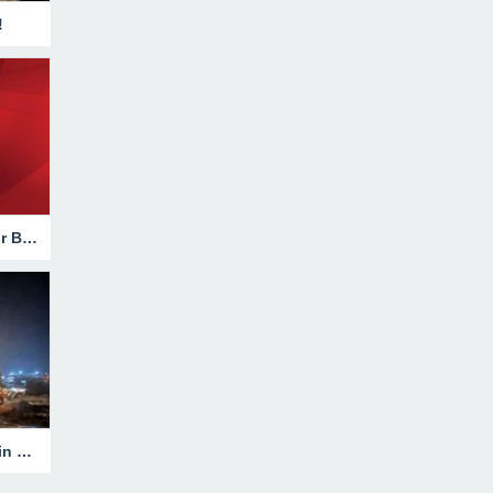
!
Hakkari’de Trafik Kazasında Ağır Bilanço!
Heyelanla Kapanan Yol, Ekiplerin Müdahalesiyle Açıldı!