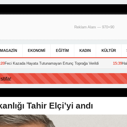
Reklam Alanı — 970×90
MAGAZIN
EKONOMI
EĞITIM
KADIN
KÜLTÜR
Hayata Tutunamayan Ertunç Toprağa Verildi
15:39
Hakkari Belediyesi
tifa!
nlığı Tahir Elçi’yi andı