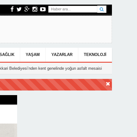
SAĞLIK
YAŞAM
YAZARLAR
TEKNOLOJI
’nden kent genelinde yoğun asfalt mesaisi
15:25
Hakkari’deki Kazada 