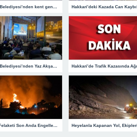
Hakkari Belediyesi’nden kent genelinde yoğun asfalt mesaisi
Hakkari’deki Kazada Can Kaybı
Hakkari Belediyesi’nden Yaz Akşamlarına Sinema Etkinliği
Yangın Felaketi Son Anda Engellendi!