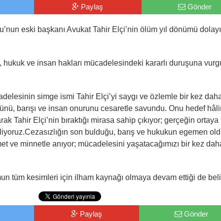
Paylaş
Gönder
u’nun eski başkanı Avukat Tahir Elçi’nin ölüm yıl dönümü dolayı
ış, hukuk ve insan hakları mücadelesindeki kararlı duruşuna vurg
elesinin simge ismi Tahir Elçi’yi saygı ve özlemle bir kez dah
ünü, barışı ve insan onurunu cesaretle savundu. Onu hedef hâl
ak Tahir Elçi’nin bıraktığı mirasa sahip çıkıyor; gerçeğin ortaya
neliyoruz.Cezasızlığın son bulduğu, barış ve hukukun egemen ol
et ve minnetle anıyor; mücadelesini yaşatacağımızı bir kez dah
n tüm kesimleri için ilham kaynağı olmaya devam ettiği de belirt
Paylaş
Gönder