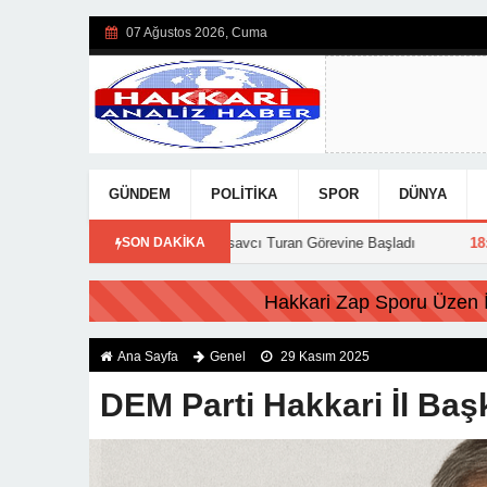
07 Ağustos 2026, Cuma
GÜNDEM
POLITIKA
SPOR
DÜNYA
kkari’ye Atanan Başsavcı Turan Görevine Başladı
SON DAKİKA
18:20
Feci Kazada 
FLAŞ HABER:
Hakkari Zap Sporu Üzen İs
Ana Sayfa
Genel
29 Kasım 2025
DEM Parti Hakkari İl Başka