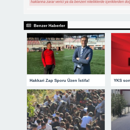
haklarına zarar verici ya da benzeri niteliklerde içeriklerden do
Benzer Haberler
Hakkari Zap Sporu Üzen İstifa!
YKS sonu