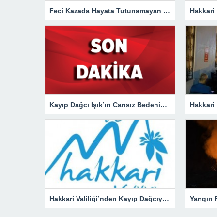
Feci Kazada Hayata Tutunamayan Ertunç Toprağa Verildi
Kayıp Dağcı Işık’ın Cansız Bedenine Ulaşıldı!
Hakkari Valiliği’nden Kayıp Dağcıya İlişkin Açıklama!