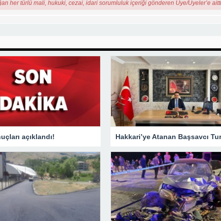
ğan her türlü mali, hukuki, cezai, idari sorumluluk içeriği gönderen Üye/Üyeler’e aitti
çları açıklandı!