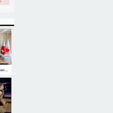
r.
Hakkari’ye Atanan Başsavcı Turan Görevine Başladı