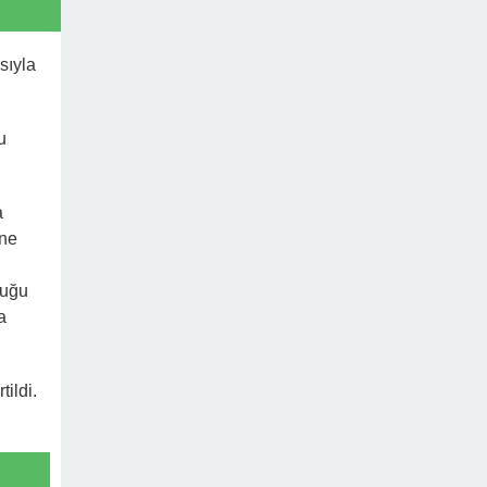
sıyla
u
a
ine
duğu
a
ildi.