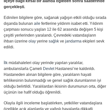
ilçeye bağlı kırsal bir alanda öğleden sonra saatlerinde
gerçekleşti.
Edinilen bilgilere göre, sağanak yağışın etkili olduğu sırada
dışarıda bulunan
aile
fertlerine yıldırım isabet etti. Yıldırım
çarpması sonucu yaşları 12 ile 62 arasında değişen 5 kişi
çeşitli yerlerinden yaralandı. Çevredeki vatandaşların
ihbarı üzerine
olay
yerine
sağlık
ve
jandarma
ekipleri sevk
edildi.
İlk
müdahaleleri olay yerinde yapılan yaralılar,
ambulanslarla Çameli
Devlet
Hastanesi’ne kaldırıldı.
Hastaneden alınan bilgilere göre, yaralıların hayati
tehlikesinin bulunmadığı ve genel sağlık durumlarının iyi
olduğu belirtildi. Yaralılardan ikisinin durumunun orta, diğer
üçünün ise hafif olduğu öğrenildi.
Olayla ilgili inceleme başlatılırken, yetkililer vatandaşlara
özellikle açık alanlarda ve yağışlı havalarda dikkatli