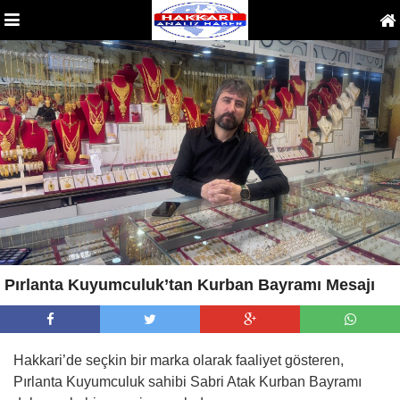
Pırlanta Kuyumculuk’tan Kurban Bayramı Mesajı
Hakkari’de seçkin bir marka olarak faaliyet gösteren,
Pırlanta Kuyumculuk sahibi Sabri Atak Kurban Bayramı