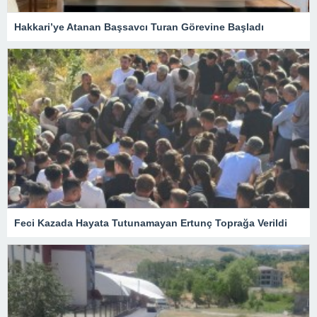
Hakkari’ye Atanan Başsavcı Turan Görevine Başladı
Feci Kazada Hayata Tutunamayan Ertunç Toprağa Verildi