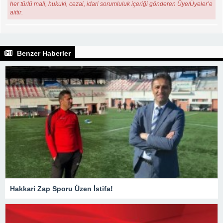
her türlü mali, hukuki, cezai, idari sorumluluk içeriği gönderen Üye/Üyeler’e
aittir.
Benzer Haberler
Hakkari Zap Sporu Üzen İstifa!