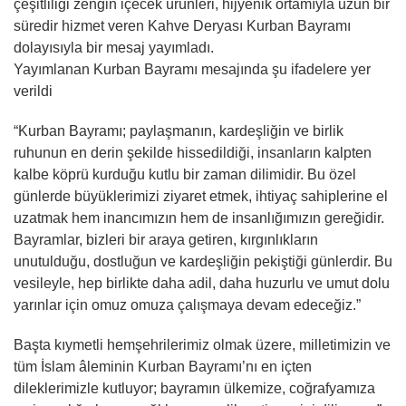
çeşitliliği zengin içecek ürünleri, hijyenik ortamıyla uzun bir
süredir hizmet veren Kahve Deryası Kurban Bayramı
dolayısıyla bir mesaj yayımladı.
Yayımlanan Kurban Bayramı mesajında şu ifadelere yer
verildi
“Kurban Bayramı; paylaşmanın, kardeşliğin ve birlik
ruhunun en derin şekilde hissedildiği, insanların kalpten
kalbe köprü kurduğu kutlu bir zaman dilimidir. Bu özel
günlerde büyüklerimizi ziyaret etmek, ihtiyaç sahiplerine el
uzatmak hem inancımızın hem de insanlığımızın gereğidir.
Bayramlar, bizleri bir araya getiren, kırgınlıkların
unutulduğu, dostluğun ve kardeşliğin pekiştiği günlerdir. Bu
vesileyle, hep birlikte daha adil, daha huzurlu ve umut dolu
yarınlar için omuz omuza çalışmaya devam edeceğiz.”
Başta kıymetli hemşehrilerimiz olmak üzere, milletimizin ve
tüm İslam âleminin Kurban Bayramı’nı en içten
dileklerimizle kutluyor; bayramın ülkemize, coğrafyamıza