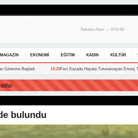
Reklam Alanı — 970×90
MAGAZIN
EKONOMI
EĞITIM
KADIN
KÜLTÜR
ladı
18:20
Feci Kazada Hayata Tutunamayan Ertunç Toprağa Verildi
tifa!
lde bulundu