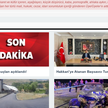
karet ve küfür içeren, aşağılayıcı, küçük düşürücü, kaba, pornografik, ahlaka aykırı, k
ğan her türlü mali, hukuki, cezai, idari sorumluluk içeriği gönderen Üye/Üyeler’e aitti
çları açıklandı!