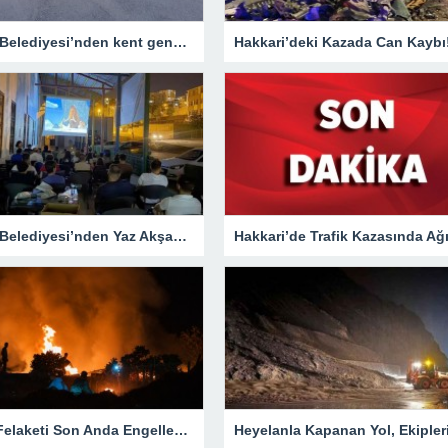
Hakkari Belediyesi’nden kent genelinde yoğun asfalt mesaisi
Hakkari’deki Kazada Can Kaybı
Hakkari Belediyesi’nden Yaz Akşamlarına Sinema Etkinliği
Yangın Felaketi Son Anda Engellendi!