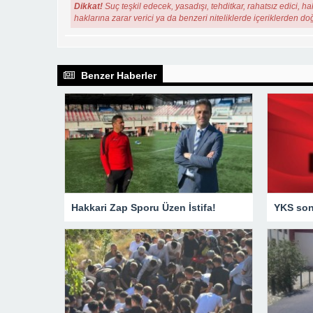
Dikkat!
Suç teşkil edecek, yasadışı, tehditkar, rahatsız edici, ha
haklarına zarar verici ya da benzeri niteliklerde içeriklerden do
Benzer Haberler
Hakkari Zap Sporu Üzen İstifa!
YKS sonu