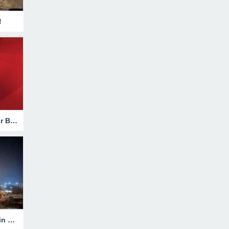
!
Hakkari’de Trafik Kazasında Ağır Bilanço!
Heyelanla Kapanan Yol, Ekiplerin Müdahalesiyle Açıldı!