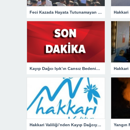
Feci Kazada Hayata Tutunamayan Ertunç Toprağa Verildi
Kayıp Dağcı Işık’ın Cansız Bedenine Ulaşıldı!
Hakkari Valiliği’nden Kayıp Dağcıya İlişkin Açıklama!