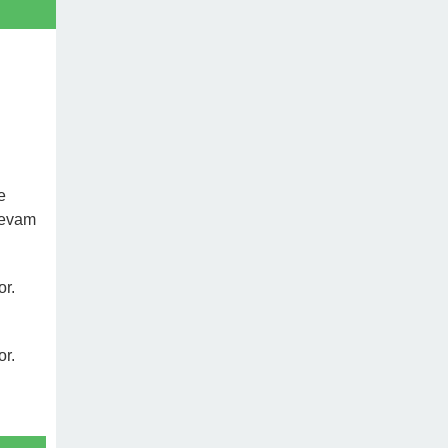
e
 devam
or.
or.