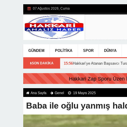
07 Ağustos 2026, Cuma
GÜNDEM
POLITIKA
SPOR
DÜNYA
arı açıklandı!
SON DAKİKA
15:56
Hakkari’ye Atanan Başsavcı Turan Görevine Baş
FLAŞ HABER:
Hakkari Zap Sporu Üzen İs
Ana Sayfa
Genel
19 Mayıs 2025
Baba ile oğlu yanmış ha