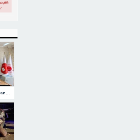
işilik
r.
Hakkari’ye Atanan Başsavcı Turan Görevine Başladı