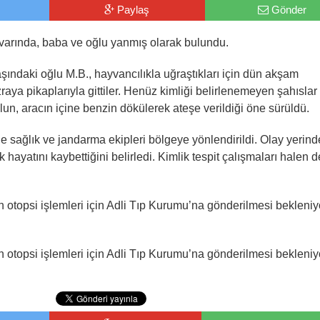
Paylaş
Gönder
ivarında, baba ve oğlu yanmış olarak bulundu.
aşındaki oğlu M.B., hayvancılıkla uğraştıkları için dün akşam
aya pikaplarıyla gittiler. Henüz kimliği belirlenemeyen şahıslar
un, aracın içine benzin dökülerek ateşe verildiği öne sürüldü.
 sağlık ve jandarma ekipleri bölgeye yönlendirildi. Olay yerind
ayatını kaybettiğini belirledi. Kimlik tespit çalışmaları halen
n otopsi işlemleri için Adli Tıp Kurumu’na gönderilmesi bekleniy
n otopsi işlemleri için Adli Tıp Kurumu’na gönderilmesi bekleniy