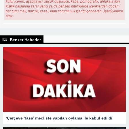
küfür içeren, aşağılayıcı, küçük düşürücü, kaba, pornografik, ahlaka aykırı,
kişilik haklarına zarar verici ya da benzeri niteliklerde içeriklerden doğan
her türlü mali, hukuki, cezai, idari sorumluluk içeriği gönderen Üye/Üyeler’e
aittir.
Benzer Haberler
‘Çerçeve Yasa’ mecliste yapılan oylama ile kabul edildi