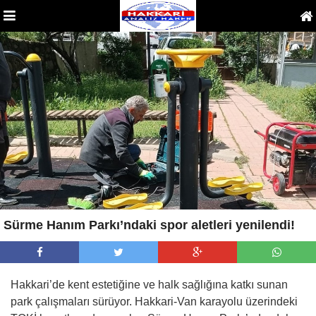
Sürme Hanım Parkı’ndaki spor aletleri yenilendi!
Hakkari’de kent estetiğine ve halk sağlığına katkı sunan
park çalışmaları sürüyor. Hakkari-Van karayolu üzerindeki