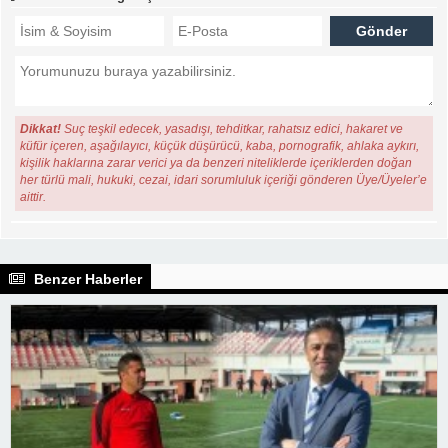
Dikkat!
Suç teşkil edecek, yasadışı, tehditkar, rahatsız edici, hakaret ve
küfür içeren, aşağılayıcı, küçük düşürücü, kaba, pornografik, ahlaka aykırı,
kişilik haklarına zarar verici ya da benzeri niteliklerde içeriklerden doğan
her türlü mali, hukuki, cezai, idari sorumluluk içeriği gönderen Üye/Üyeler’e
aittir.
Benzer Haberler