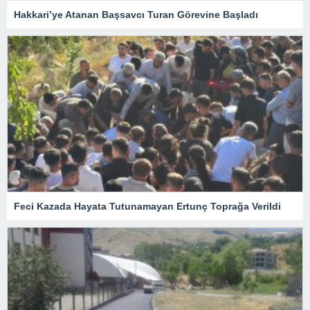
Hakkari’ye Atanan Başsavcı Turan Görevine Başladı
Feci Kazada Hayata Tutunamayan Ertunç Toprağa Verildi