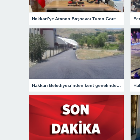
Kayıp Dağcı Işık’ın Cansız Bedenine Ulaşıldı!
Hakkari Valiliği’nden Kayıp Dağcıya İlişkin Açıklama!
Künye
Haber Gönder
Sitene Ekle
Tüm Manşe