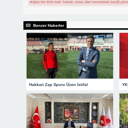
Hakkari Zap Sporu Üzen İstifa!
YKS sonu
Feci Kazada Hayata Tutunamayan Ertunç Toprağa Verildi