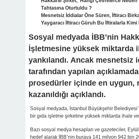
Paylaş
Tweetle
Yasal Prosedürleri Eksiksiz Olan, Tam Te
Çevrelerce Neden ? Hangi Gerekçelerle ? 
Mesnetsiz İddialar Öne Süren, İftiracı Bir
İftiralarla Kimi Hedefleyip ? Neyi Amaçlad
Sosyal medyada İBB’nin Hakka
miktarda ihale verdiği iddiası
ilişkin şirket tarafından yapı
içinde en uygun, makul fiyat tek
Sosyal medyada, İstanbul Büyükşehir Belediyesi’n
miktarda ihale verdiği iddiası kısa sürede gündem
Bazı sosyal medya hesapları ve gazeteciler, Eylül