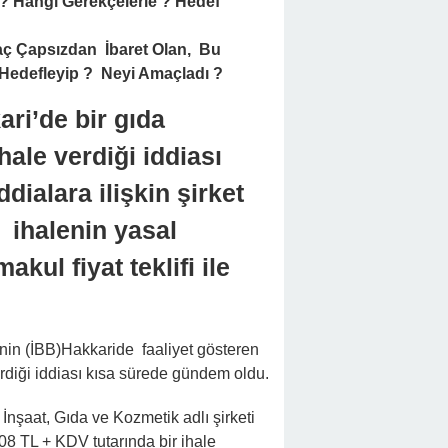
Paylaş
Gönder
şekküllü Şirket Olmasına Rağmen, Hakkarili Şirket, Hangi
Hedef Tahtasına Oturtuldu ?
kaç Çapsızdan İbaret Olan, Bu Yaygaracı İftiracı Güruh Bu
ı ?
ri’de bir gıda İşletmesine yüksek
 yankılandı. Ancak mesnetsiz iddialara
lan açıklamada ihalenin yasal prosedür
lifi ile kazanıldığı açıklandı.
in (İBB)Hakkaride faaliyet gösteren bir gıda işletme şirketine 
 oldu.
 İnşaat, Gıda ve Kozmetik adlı şirketi hedef alarak İBB’nin bura