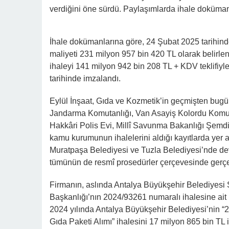
milyon 942 bin 208 TL + KDV tutarında bir ihale v
İhale dokümanlarına göre, 24 Şubat 2025 tarihinde
TL olarak belirlendi. Eylül İnşaat, Gıda ve Kozmet
sözleşme 11 Mart 2025 tarihinde imzalandı.
Eylül İnşaat, Gıda ve Kozmetik’in geçmişten bugü
Kolordu Komutanlığı, Hakkâri Emniyet Müdürlüğü,
Komutanlığı gibi birçok kamu kurumunun ihalelerini
Belediyesi ve Tuzla Belediyesi’nde devam eden iş
çerçevesinde gerçekleştirildiğini açıkça belirtiyor.
Firmanın, aslında Antalya Büyükşehir Belediyesi
ihalesine ait iş deneyim belgesi bulunuyor. Firma,
Sahibi Vatandaşlara Gıda Paketi Alımı” ihalesini 1
Vanlı Aslan ailesine ait olan firma, bir bölümü Van
olarak 2023 yılının Temmuz ayında Van’da 2 bin 500