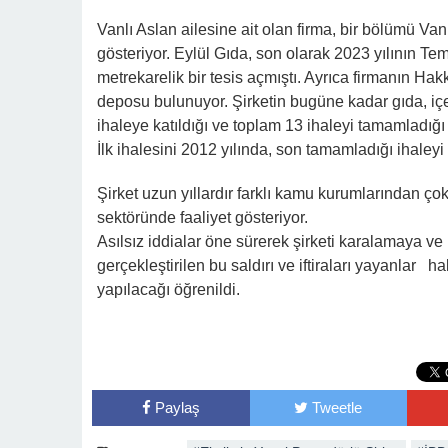
satış mağazası ve bir deposu bulunuyor. Şirketin bu
katıldığı ve toplam 13 ihaleyi tamamladığı EKAP kay
tamamladığı ihaleyi ise 2024 yılında almış.
Şirket uzun yıllardır farklı kamu kurumlarından çok
Asılsız iddialar öne sürerek şirketi karalamaya ve it
yayanlar hakkında, adli mercilere ayrıca başvuru 
Paylaş
Tweetle
#Eksiksiz Yasal Prosedürlü Şirket
#İBB
Etiketler:
Vali Çelik ve İl Başkanı Kaya, Hakkarili Genç Çift
Töreninde Yalnız Bırakmadı
Yorumlar