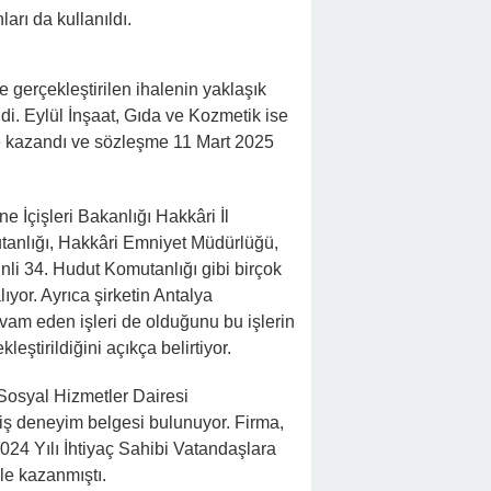
erdiğini öne sürdü. Paylaşımlarda ihale dokümanları da kullanıld
 gerçekleştirilen ihalenin yaklaşık maliyeti 231 milyon 957 bin
ik ise ihaleyi 141 milyon 942 bin 208 TL + KDV teklifiyle kazand
ne İçişleri Bakanlığı Hakkâri İl Jandarma Komutanlığı, Van Asay
 Hakkâri Polis Evi, Millî Savunma Bakanlığı Şemdinli 34. Hudu
 aldığı kayıtlarda yer alıyor. Ayrıca şirketin Antalya Muratpaşa
leri de olduğunu bu işlerin tümünün de resmî prosedürler
 Sosyal Hizmetler Dairesi Başkanlığı’nın 2024/93261 numaralı
 2024 yılında Antalya Büyükşehir Belediyesi’nin “2024 Yılı İhtiy
7 milyon 865 bin TL ile kazanmıştı.
’da, bir bölümü ise Hakkari’de faaliyet gösteriyor. Eylül Gıda, so
 metrekarelik bir tesis açmıştı. Ayrıca firmanın Hakkari’de bir 