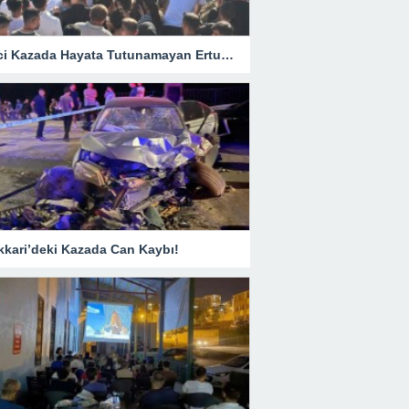
Hakkari Belediyesi’nden Yaz Akşamlarına Sinema Etkinliği
Yangın Felaketi Son Anda Engellendi!
Haber Sitesi © 201
tler
İletişim
kopyalanamaz.
Hazır Site
web sitesi kurma
By
webmaster
Uzman Tescil