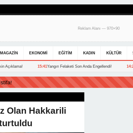
Reklam Alanı — 970×90
MAGAZIN
EKONOMI
EĞITIM
KADIN
KÜLTÜR
15:41
Yangın Felaketi Son Anda Engellendi!
14:26
Heyelanla Kapanan 
tifa!
z Olan Hakkarili Şirket Hedef