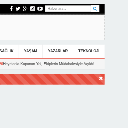
SAĞLIK
YAŞAM
YAZARLAR
TEKNOLOJI
Yol, Ekiplerin Müdahalesiyle Açıldı!
12:43
Van-Hakkari Yolunda Heyel