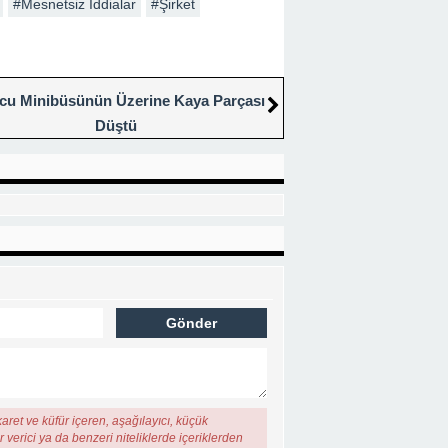
karet ve küfür içeren, aşağılayıcı, küçük düşürücü, kaba, pornografik, ahlaka aykırı, k
ğan her türlü mali, hukuki, cezai, idari sorumluluk içeriği gönderen Üye/Üyeler’e aitti