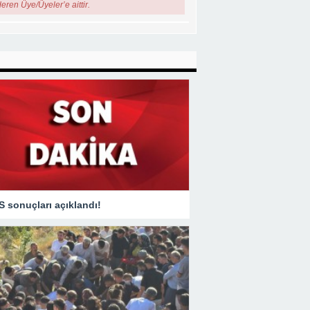
çları açıklandı!
Hakkari Belediyesi’nden kent genelinde yoğun asfalt mesaisi
Hakkari’deki Kazada Can Kaybı