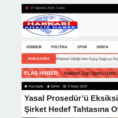
07 Ağustos 2026, Cuma
GÜNDEM
POLITIKA
SPOR
DÜNYA
ço!
19:48
Hakkari Valiliği’nden Kayıp Dağcıya İlişkin Açıklama!
SON DAKİKA
FLAŞ HABER:
Hakkari Zap Sporu Üzen İs
Ana Sayfa
Genel
5 Nisan 2025
Yasal Prosedür’ü Eksiksi
Tahtasına Oturtuldu