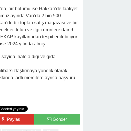
güne kadar gıda, içecekler, tütün ve ilgili ürünlere dair 9 ihale
ıtlarından tespit edilebiliyor. İlk ihalesini 2012 yılında, son
 sayıda ihale aldığı ve gıda sektöründe faaliyet gösteriyor.
ibarsızlaştırmaya yönelik olarak gerçekleştirilen bu saldırı ve ift
yapılacağı öğrenildi.
Paylaş
Gönder
#Mesnetsiz İddialar
#Şirket
#Yasal Prosedür
Hakkari
i, Nişan
Yolcu Minibüsünün Üzerine Kaya Parçası Düştü