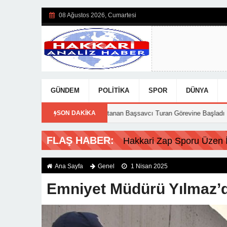
08 Ağustos 2026, Cumartesi
GÜNDEM
POLITIKA
SPOR
DÜNYA
15:56
Hakkari’ye Atanan Başsavcı Turan Görevine Başladı
SON DAKİKA
18:20
F
FLAŞ HABER:
Hakkari Zap Sporu Üzen İs
Ana Sayfa
Genel
1 Nisan 2025
Emniyet Müdürü Yılmaz’d