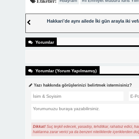
#Bayram
#İl Emniyet Müdürü İdris Yıl
Etiketler:
Hakkari’de aynı ailede İki gün arayla iki vef
Yorumlar
Yorumlar (Yorum Yapılmamış)
Yazı hakkında görüşlerinizi belirtmek istermisiniz?
Dikkat!
Suç teşkil edecek, yasadışı, tehditkar, rahatsız edici, ha
haklarına zarar verici ya da benzeri niteliklerde içeriklerden do