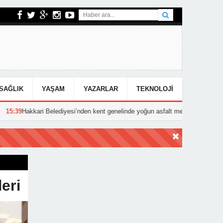
SAĞLIK
YAŞAM
YAZARLAR
TEKNOLOJI
 Belediyesi’nden kent genelinde yoğun asfalt mesaisi
15:25
Hakkari’d
eri