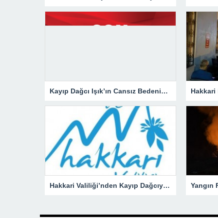
Kayıp Dağcı Işık’ın Cansız Bedenine Ulaşıldı!
Hakkari Valiliği’nden Kayıp Dağcıya İlişkin Açıklama!