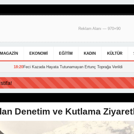
Reklam Alanı — 970×90
MAGAZIN
EKONOMI
EĞITIM
KADIN
KÜLTÜR
eci Kazada Hayata Tutunamayan Ertunç Toprağa Verildi
15:39
Hakkari
tifa!
an Denetim ve Kutlama Ziyaretl