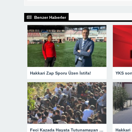
Benzer Haberler
Hakkari Zap Sporu Üzen İstifa!
YKS sonu
Feci Kazada Hayata Tutunamayan Ertunç Toprağa Verildi