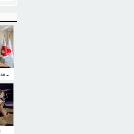
Hakkari’ye Atanan Başsavcı Turan Görevine Başladı
!