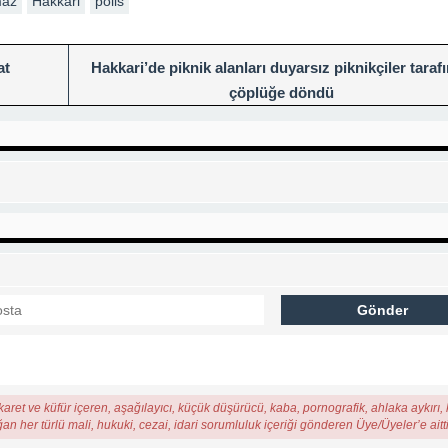
maz
Hakkari
polis
at
Hakkari’de piknik alanları duyarsız piknikçiler taraf
çöplüğe döndü
karet ve küfür içeren, aşağılayıcı, küçük düşürücü, kaba, pornografik, ahlaka aykırı, k
ğan her türlü mali, hukuki, cezai, idari sorumluluk içeriği gönderen Üye/Üyeler’e aitti