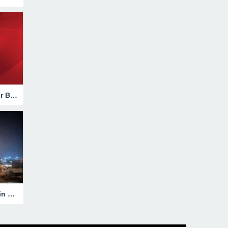
Hakkari’de Trafik Kazasında Ağır Bilanço!
Heyelanla Kapanan Yol, Ekiplerin Müdahalesiyle Açıldı!