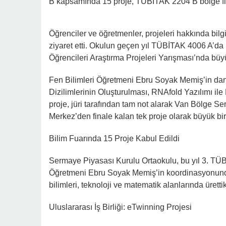
B kapsamında 15 proje, TÜBİTAK 2204 B bölge final
Öğrenciler ve öğretmenler, projeleri hakkında bilg
ziyaret etti. Okulun geçen yıl TÜBİTAK 4006 A’da 
Öğrencileri Araştırma Projeleri Yarışması’nda büyü
Fen Bilimleri Öğretmeni Ebru Soyak Memiş’in dan
Dizilimlerinin Oluşturulması, RNAfold Yazılımı ile 
proje, jüri tarafından tam not alarak Van Bölge Se
Merkez’den finale kalan tek proje olarak büyük bir 
Bilim Fuarında 15 Proje Kabul Edildi
Sermaye Piyasası Kurulu Ortaokulu, bu yıl 3. TÜB
Öğretmeni Ebru Soyak Memiş’in koordinasyonunda 
bilimleri, teknoloji ve matematik alanlarında ürett
Uluslararası İş Birliği: eTwinning Projesi