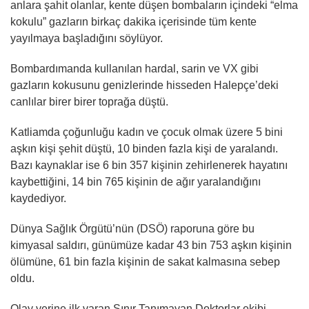
anlara şahit olanlar, kente düşen bombaların içindeki “elma
kokulu” gazların birkaç dakika içerisinde tüm kente
yayılmaya başladığını söylüyor.
Bombardımanda kullanılan hardal, sarin ve VX gibi
gazların kokusunu genizlerinde hisseden Halepçe’deki
canlılar birer birer toprağa düştü.
Katliamda çoğunluğu kadın ve çocuk olmak üzere 5 bini
aşkın kişi şehit düştü, 10 binden fazla kişi de yaralandı.
Bazı kaynaklar ise 6 bin 357 kişinin zehirlenerek hayatını
kaybettiğini, 14 bin 765 kişinin de ağır yaralandığını
kaydediyor.
Dünya Sağlık Örgütü’nün (DSÖ) raporuna göre bu
kimyasal saldırı, günümüze kadar 43 bin 753 aşkın kişinin
ölümüne, 61 bin fazla kişinin de sakat kalmasına sebep
oldu.
Olay yerine ilk varan Sınır Tanımayan Doktorlar ekibi,