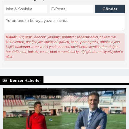
Dikkat!
Suç teşkil edecek, yasadışı, tehditkar, rahatsız edici, hakaret ve
küfür içeren, aşağılayıcı, küçük düşürücü, kaba, pornografik, ahlaka aykırı,
kişilik haklarına zarar verici ya da benzeri niteliklerde içeriklerden doğan
her türlü mali, hukuki, cezai, idari sorumluluk içeriği gönderen Üye/Üyeler’e
aittir.
Benzer Haberler