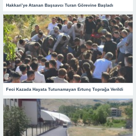
Hakkari’ye Atanan Başsavcı Turan Görevine Başladı
Feci Kazada Hayata Tutunamayan Ertunç Toprağa Verildi