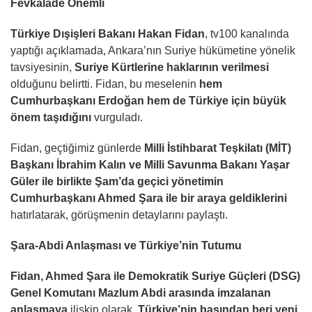
Fevkalade Önemli
Türkiye Dışişleri Bakanı Hakan Fidan
, tv100 kanalında
yaptığı açıklamada, Ankara’nın Suriye hükümetine yönelik
tavsiyesinin,
Suriye Kürtlerine haklarının verilmesi
olduğunu belirtti. Fidan, bu meselenin
hem
Cumhurbaşkanı Erdoğan hem de Türkiye için büyük
önem taşıdığını
vurguladı.
Fidan, geçtiğimiz günlerde
Milli İstihbarat Teşkilatı (MİT)
Başkanı İbrahim Kalın ve Milli Savunma Bakanı Yaşar
Güler ile birlikte Şam’da geçici yönetimin
Cumhurbaşkanı Ahmed Şara ile bir araya geldiklerini
hatırlatarak, görüşmenin detaylarını paylaştı.
Şara-Abdi Anlaşması ve Türkiye’nin Tutumu
Fidan, Ahmed Şara ile Demokratik Suriye Güçleri (DSG)
Genel Komutanı Mazlum Abdi arasında imzalanan
anlaşmaya
ilişkin olarak,
Türkiye’nin başından beri yeni