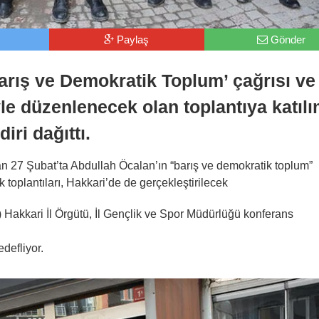
Paylaş
Gönder
Barış ve Demokratik Toplum’ çağrısı ve
e düzenlenecek olan toplantıya katıl
iri dağıttı.
an 27 Şubat’ta Abdullah Öcalan’ın “barış ve demokratik toplum”
toplantıları, Hakkari’de de gerçekleştirilecek
) Hakkari İl Örgütü, İl Gençlik ve Spor Müdürlüğü konferans
defliyor.