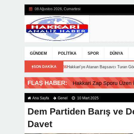
08 Ağustos 2026, Cumartesi
GÜNDEM
POLITIKA
SPOR
DÜNYA
15:56
Hakkari’ye Atanan Başsavcı Turan Görevine Başladı
SON DAKİKA
18:20
FLAŞ HABER:
Hakkari Zap Sporu Üzen İs
Ana Sayfa
Genel
10 Mart 2025
Dem Partiden Barış ve D
Davet