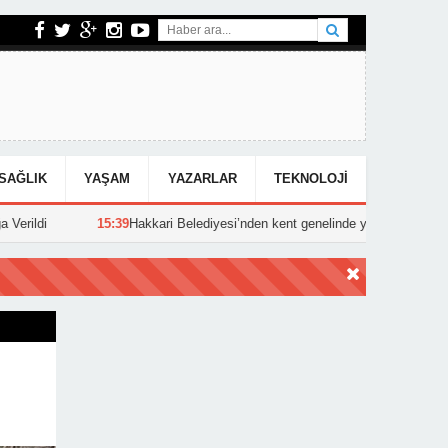
SAĞLIK
YAŞAM
YAZARLAR
TEKNOLOJI
ri Belediyesi’nden kent genelinde yoğun asfalt mesaisi
15:25
Hakkari’