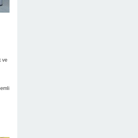
k ve
nemli