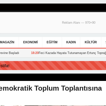
Reklam Alanı — 970×90
MAGAZIN
EKONOMI
EĞITIM
KADIN
KÜLTÜR
Feci Kazada Hayata Tutunamayan Ertunç Toprağa Verildi
15:39
Hakka
tifa!
emokratik Toplum Toplantısına