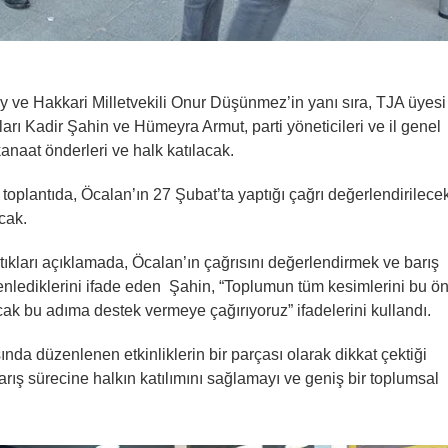
 ve Hakkari Milletvekili Onur Düşünmez’in yanı sıra, TJA üyesi
rı Kadir Şahin ve Hümeyra Armut, parti yöneticileri ve il genel
 kanaat önderleri ve halk katılacak.
toplantıda, Öcalan’ın 27 Şubat’ta yaptığı çağrı değerlendirilece
cak.
ıkları açıklamada, Öcalan’ın çağrısını değerlendirmek ve barış
enlediklerini ifade eden Şahin, “Toplumun tüm kesimlerini bu ö
acak bu adıma destek vermeye çağırıyoruz” ifadelerini kullandı.
ında düzenlenen etkinliklerin bir parçası olarak dikkat çektiği
arış sürecine halkın katılımını sağlamayı ve geniş bir toplumsal