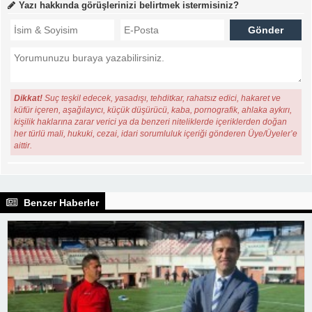
Yazı hakkında görüşlerinizi belirtmek istermisiniz?
Dikkat!
Suç teşkil edecek, yasadışı, tehditkar, rahatsız edici, hakaret ve
küfür içeren, aşağılayıcı, küçük düşürücü, kaba, pornografik, ahlaka aykırı,
kişilik haklarına zarar verici ya da benzeri niteliklerde içeriklerden doğan
her türlü mali, hukuki, cezai, idari sorumluluk içeriği gönderen Üye/Üyeler’e
aittir.
Benzer Haberler