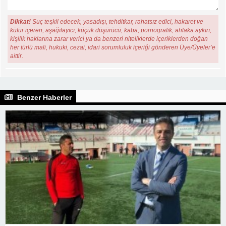
Dikkat!
Suç teşkil edecek, yasadışı, tehditkar, rahatsız edici, hakaret ve
küfür içeren, aşağılayıcı, küçük düşürücü, kaba, pornografik, ahlaka aykırı,
kişilik haklarına zarar verici ya da benzeri niteliklerde içeriklerden doğan
her türlü mali, hukuki, cezai, idari sorumluluk içeriği gönderen Üye/Üyeler’e
aittir.
Benzer Haberler