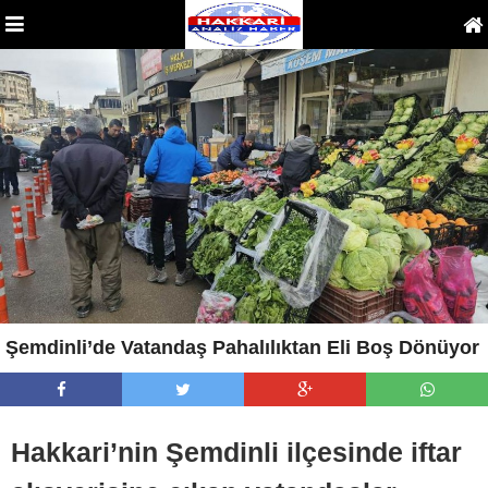
Şemdinli’de Vatandaş Pahalılıktan Eli Boş Dönüyor
Hakkari’nin Şemdinli ilçesinde iftar