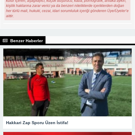
küfür içeren, aşağılayıcı, küçük düşürücü, kaba, pornografik, ahlaka aykırı,
kişilik haklarına zarar verici ya da benzeri niteliklerde içeriklerden doğan
her türlü mali, hukuki, cezai, idari sorumluluk içeriği gönderen Üye/Üyeler’e
aittir.
Benzer Haberler
Hakkari Zap Sporu Üzen İstifa!