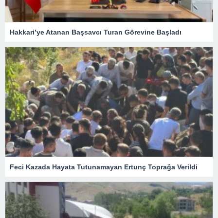
Hakkari’ye Atanan Başsavcı Turan Görevine Başladı
Feci Kazada Hayata Tutunamayan Ertunç Toprağa Verildi