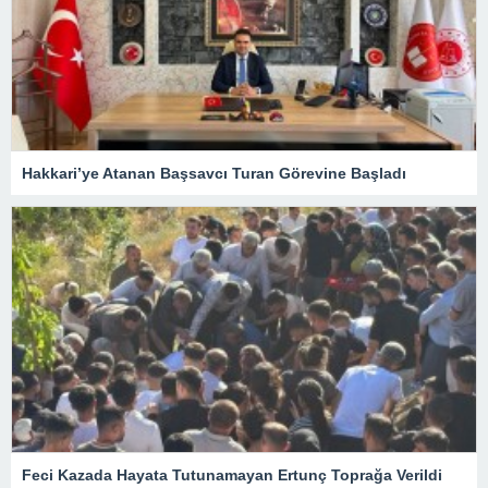
Hakkari’ye Atanan Başsavcı Turan Görevine Başladı
Feci Kazada Hayata Tutunamayan Ertunç Toprağa Verildi