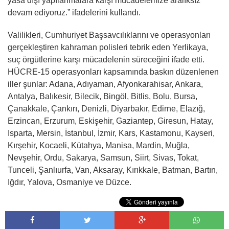
yasa dışı yapılanmalara karşı mücadelemize aralıksız
devam ediyoruz.” ifadelerini kullandı.
Valilikleri, Cumhuriyet Başsavcılıklarını ve operasyonları
gerçekleştiren kahraman polisleri tebrik eden Yerlikaya,
suç örgütlerine karşı mücadelenin süreceğini ifade etti.
HÜCRE-15 operasyonları kapsamında baskın düzenlenen
iller şunlar: Adana, Adıyaman, Afyonkarahisar, Ankara,
Antalya, Balıkesir, Bilecik, Bingöl, Bitlis, Bolu, Bursa,
Çanakkale, Çankırı, Denizli, Diyarbakır, Edirne, Elazığ,
Erzincan, Erzurum, Eskişehir, Gaziantep, Giresun, Hatay,
Isparta, Mersin, İstanbul, İzmir, Kars, Kastamonu, Kayseri,
Kırşehir, Kocaeli, Kütahya, Manisa, Mardin, Muğla,
Nevşehir, Ordu, Sakarya, Samsun, Siirt, Sivas, Tokat,
Tunceli, Şanlıurfa, Van, Aksaray, Kırıkkale, Batman, Bartın,
Iğdır, Yalova, Osmaniye ve Düzce.