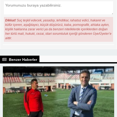
Dikkat!
Suç teşkil edecek, yasadışı, tehditkar, rahatsız edici, hakaret ve
küfür içeren, aşağılayıcı, küçük düşürücü, kaba, pornografik, ahlaka aykırı,
kişilik haklarına zarar verici ya da benzeri niteliklerde içeriklerden doğan
her türlü mali, hukuki, cezai, idari sorumluluk içeriği gönderen Üye/Üyeler’e
aittir.
Benzer Haberler