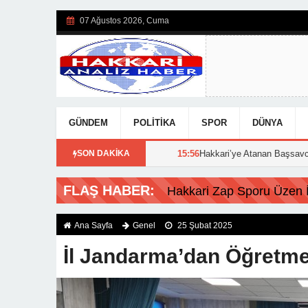
07 Ağustos 2026, Cuma
GÜNDEM
POLITIKA
SPOR
DÜNYA
sonuçları açıklandı!
SON DAKİKA
15:56
Hakkari’ye Atanan Başsavcı Turan Görevi
FLAŞ HABER:
Hakkari Zap Sporu Üzen İs
Ana Sayfa
Genel
25 Şubat 2025
İl Jandarma’dan Öğretmen