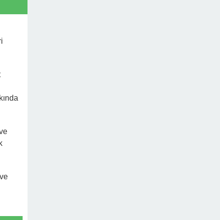
i
t
kkında
 ve
k
 ve