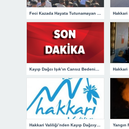
Feci Kazada Hayata Tutunamayan Ertunç Toprağa Verildi
Kayıp Dağcı Işık’ın Cansız Bedenine Ulaşıldı!
Hakkari Valiliği’nden Kayıp Dağcıya İlişkin Açıklama!