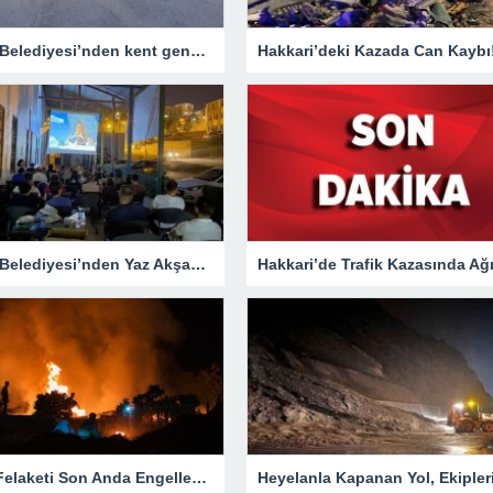
Hakkari Belediyesi’nden kent genelinde yoğun asfalt mesaisi
Hakkari’deki Kazada Can Kaybı
Hakkari Belediyesi’nden Yaz Akşamlarına Sinema Etkinliği
Yangın Felaketi Son Anda Engellendi!