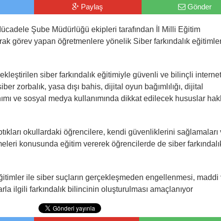
Paylaş
Gönder
cadele Şube Müdürlüğü ekipleri tarafından İl Milli Eğitim
ak görev yapan öğretmenlere yönelik Siber farkındalık eğitimler
ştirilen siber farkındalık eğitimiyle güvenli ve bilinçli interne
er zorbalık, yasa dışı bahis, dijital oyun bağımlılığı, dijital
lanımı ve sosyal medya kullanımında dikkat edilecek hususlar ha
ıkları okullardaki öğrencilere, kendi güvenliklerini sağlamaları
eleri konusunda eğitim vererek öğrencilerde de siber farkındalı
ğitimler ile siber suçların gerçekleşmeden engellenmesi, maddi
la ilgili farkındalık bilincinin oluşturulması amaçlanıyor