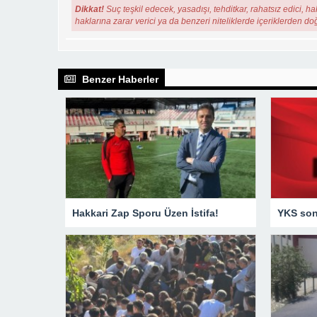
Dikkat!
Suç teşkil edecek, yasadışı, tehditkar, rahatsız edici, ha
haklarına zarar verici ya da benzeri niteliklerde içeriklerden do
Benzer Haberler
Hakkari Zap Sporu Üzen İstifa!
YKS sonu