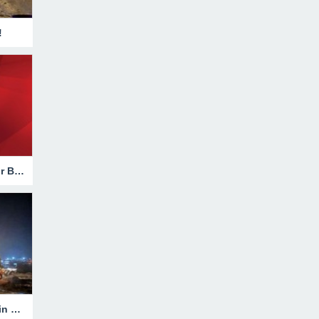
!
Hakkari’de Trafik Kazasında Ağır Bilanço!
Heyelanla Kapanan Yol, Ekiplerin Müdahalesiyle Açıldı!