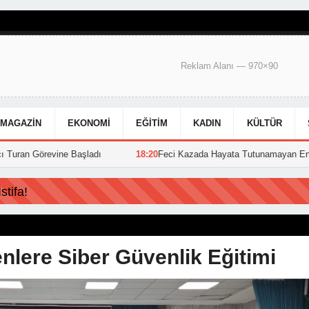
Reklam Alanı — 970×90
MAGAZIN
EKONOMI
EĞITIM
KADIN
KÜLTÜR
ne Başladı
18:20
Feci Kazada Hayata Tutunamayan Ertunç Toprağa Ver
tifa!
lere Siber Güvenlik Eğitimi