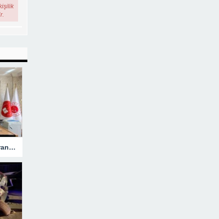
işilik
r.
Hakkari’ye Atanan Başsavcı Turan Görevine Başladı