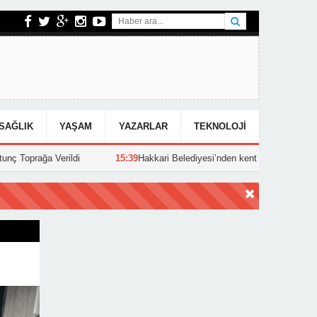
SAĞLIK
YAŞAM
YAZARLAR
TEKNOLOJI
ildi
15:39
Hakkari Belediyesi’nden kent genelinde yoğun asfalt mesai