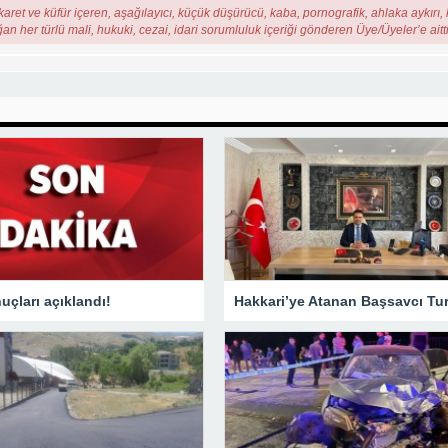
karet ve küfür içeren, aşağılayıcı, küçük düşürücü, kaba, pornografik, ahlaka aykırı, k
ğan her türlü mali, hukuki, cezai, idari sorumluluk içeriği gönderen Üye/Üyeler’e aitti
çları açıklandı!