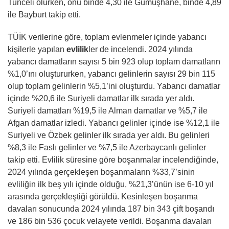
Tunceli olurken, onu binde 4,30 ile Gümüşhane, binde 4,89
ile Bayburt takip etti.
TÜİK verilerine göre, toplam evlenmeler içinde yabancı
kişilerle yapılan
evlilik
ler de incelendi. 2024 yılında
yabancı damatların sayısı 5 bin 923 olup toplam damatların
%1,0’ını oluştururken, yabancı gelinlerin sayısı 29 bin 115
olup toplam gelinlerin %5,1’ini oluşturdu. Yabancı damatlar
içinde %20,6 ile Suriyeli damatlar ilk sırada yer aldı.
Suriyeli damatları %19,5 ile Alman damatlar ve %5,7 ile
Afgan damatlar izledi. Yabancı gelinler içinde ise %12,1 ile
Suriyeli ve Özbek gelinler ilk sırada yer aldı. Bu gelinleri
%8,3 ile Faslı gelinler ve %7,5 ile Azerbaycanlı gelinler
takip etti. Evlilik süresine göre boşanmalar incelendiğinde,
2024 yılında gerçekleşen boşanmaların %33,7’sinin
evliliğin ilk beş yılı içinde olduğu, %21,3’ünün ise 6-10 yıl
arasında gerçekleştiği görüldü. Kesinleşen boşanma
davaları sonucunda 2024 yılında 187 bin 343 çift boşandı
ve 186 bin 536 çocuk velayete verildi. Boşanma davaları