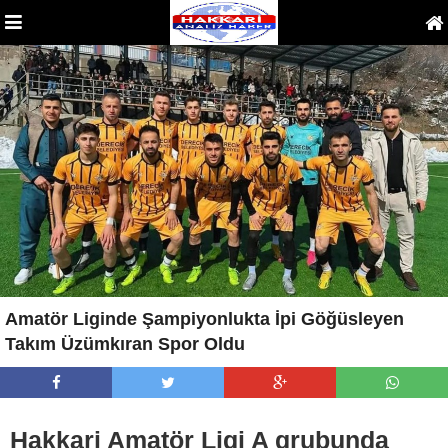
Amatör Liginde Şampiyonlukta İpi Göğüsleyen
Takım Üzümkıran Spor Oldu
Hakkari Amatör Ligi A grubunda