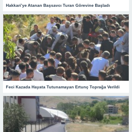
Hakkari’ye Atanan Başsavcı Turan Görevine Başladı
Feci Kazada Hayata Tutunamayan Ertunç Toprağa Verildi