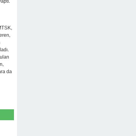
aptı.
 MTSK,
eren,
m
ladı.
rulan
n,
ara da