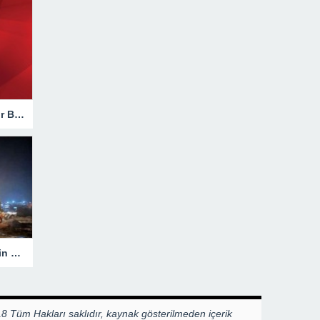
Hakkari’de Trafik Kazasında Ağır Bilanço!
Heyelanla Kapanan Yol, Ekiplerin Müdahalesiyle Açıldı!
8 Tüm Hakları saklıdır, kaynak gösterilmeden içerik