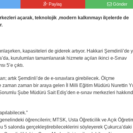
Paylaş
Gönder
rkezleri açarak, teknolojik ,modern kalkınmayı ilçelerde de
r.
nlaşırken, kapasiteleri de giderek artıyor. Hakkari Şemdinli’de 
a’da, kurulumları tamamlanarak hizmete açılan ikinci e-Sınav
sı 5’e çıktı.
n; artık Şemdinli’de de e-sınavlara girebilecek. Ölçme
 zaman zaman bir araya gelen İl Milli Eğitim Müdürü Nurettin Y
Sorumlu Şube Müdürü Sait Ediş’den e-sınav merkezleri hakkın
apılabilecek.”
il genelindeki öğrencilerin; MTSK, Usta Öğreticilik ve Açık Öğreti
, bu 5 salonda gerçekleştirebileceklerini söyleyerek Çukurca’daki