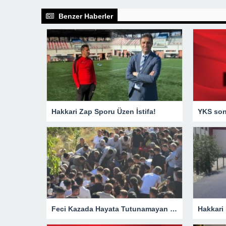
Benzer Haberler
Hakkari Zap Sporu Üzen İstifa!
YKS sonu
Feci Kazada Hayata Tutunamayan Ertunç Toprağa Verildi