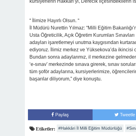
kursiyerlerin Hakkari’yi, Derecik ilçesindekilerin 
“ İlimize Hayırlı Olsun. “
İl Müdürü Nurettin Yılmaz: “Milli Eğitim Bakanlığı’
Usta Öğreticilik, Açık Öğretim Kurumları Sınavları
adayları işaretlemeyi unutma kaygısından kurtaraca
ediyoruz. İlimiz merkez ve Yüksekova’da ikincisi
Bundan sonra adaylarımız, il merkezine gelmeden,
‘e-sınav’ merkezinde sınava girerek, sınav sorular
tüm şoför adaylarına, kursiyerlerimize, öğrencileri
başarılar diliyorum,” diye konuştu.
Paylaş
Tweetle
#Hakkâri İl Milli Eğitim Müdürlüğü
#Sın
Etiketler: