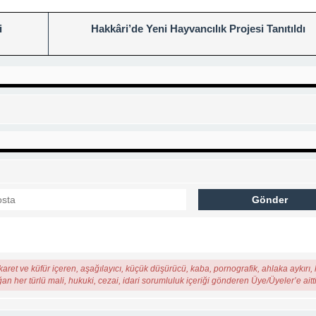
i
Hakkâri’de Yeni Hayvancılık Projesi Tanıtıldı
karet ve küfür içeren, aşağılayıcı, küçük düşürücü, kaba, pornografik, ahlaka aykırı, k
ğan her türlü mali, hukuki, cezai, idari sorumluluk içeriği gönderen Üye/Üyeler’e aitti