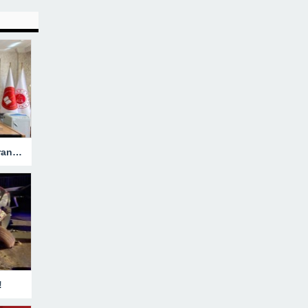
Hakkari’ye Atanan Başsavcı Turan Görevine Başladı
!