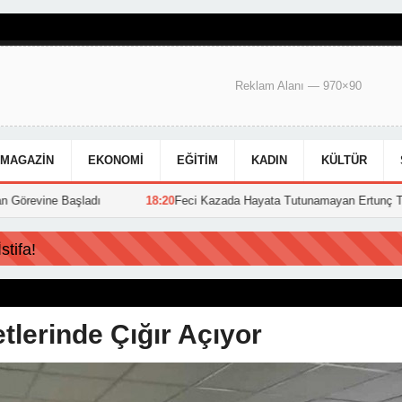
Reklam Alanı — 970×90
MAGAZIN
EKONOMI
EĞITIM
KADIN
KÜLTÜR
ladı
18:20
Feci Kazada Hayata Tutunamayan Ertunç Toprağa Verildi
tifa!
tlerinde Çığır Açıyor