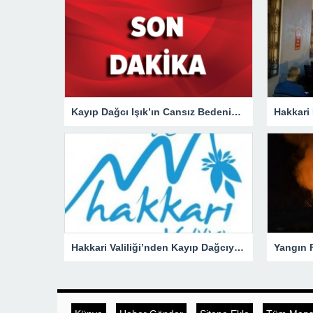
Kayıp Dağcı Işık’ın Cansız Bedenine Ulaşıldı!
Hakkari Valiliği’nden Kayıp Dağcıya İlişkin Açıklama!