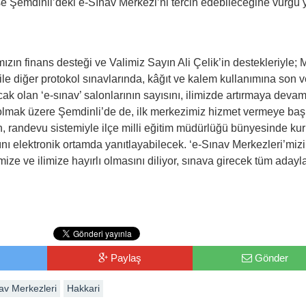
ise Şemdinli’deki e-Sınav Merkezi’ni tercih edebileceğine vurgu y
mızın finans desteği ve Valimiz Sayın Ali Çelik’in destekleriyle;
 ile diğer protokol sınavlarında, kâğıt ve kalem kullanımına son v
k olan ‘e-sınav’ salonlarının sayısını, ilimizde artırmaya deva
 olmak üzere Şemdinli’de de, ilk merkezimiz hizmet vermeye baş
 randevu sistemiyle ilçe milli eğitim müdürlüğü bünyesinde ku
ını elektronik ortamda yanıtlayabilecek. ‘e-Sınav Merkezleri’mizi
mize ve ilimize hayırlı olmasını diliyor, sınava girecek tüm adayl
Paylaş
Gönder
av Merkezleri
Hakkari