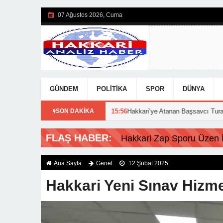
07 Ağustos 2026, Cuma
GÜNDEM
POLITIKA
SPOR
DÜNYA
arı açıklandı!
SON DAKİKA
15:56
Hakkari’ye Atanan Başsavcı Turan Görevine Baş
FLAŞ HABER:
Hakkari Zap Sporu Üzen İs
Ana Sayfa
Genel
12 Şubat 2025
Hakkari Yeni Sınav Hizme