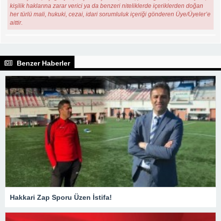
kişilik haklarına zarar verici ya da benzeri niteliklerde içeriklerden doğan
her türlü mali, hukuki, cezai, idari sorumluluk içeriği gönderen Üye/Üyeler’e
aittir.
Benzer Haberler
Hakkari Zap Sporu Üzen İstifa!