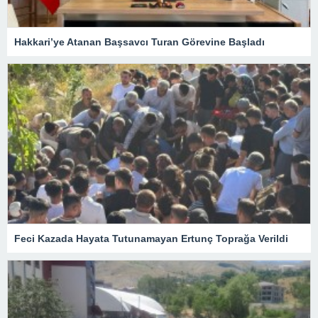
Hakkari’ye Atanan Başsavcı Turan Görevine Başladı
Feci Kazada Hayata Tutunamayan Ertunç Toprağa Verildi