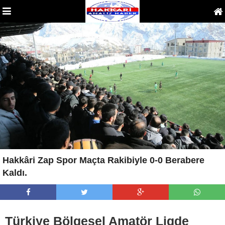
Hakkâri Zap Spor Maçta Rakibiyle 0-0 Berabere
Kaldı.
Türkiye Bölgesel Amatör Ligde