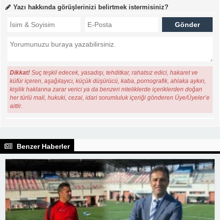
Yazı hakkında görüşlerinizi belirtmek istermisiniz?
Dikkat!
Suç teşkil edecek, yasadışı, tehditkar, rahatsız edici, hakaret ve
küfür içeren, aşağılayıcı, küçük düşürücü, kaba, pornografik, ahlaka aykırı,
kişilik haklarına zarar verici ya da benzeri niteliklerde içeriklerden doğan
her türlü mali, hukuki, cezai, idari sorumluluk içeriği gönderen Üye/Üyeler’e
aittir.
Benzer Haberler