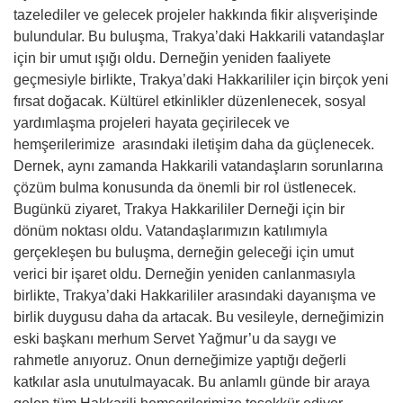
tazelediler ve gelecek projeler hakkında fikir alışverişinde
bulundular. Bu buluşma, Trakya’daki Hakkarili vatandaşlar
için bir umut ışığı oldu. Derneğin yeniden faaliyete
geçmesiyle birlikte, Trakya’daki Hakkarililer için birçok yeni
fırsat doğacak. Kültürel etkinlikler düzenlenecek, sosyal
yardımlaşma projeleri hayata geçirilecek ve
hemşerilerimize arasındaki iletişim daha da güçlenecek.
Dernek, aynı zamanda Hakkarili vatandaşların sorunlarına
çözüm bulma konusunda da önemli bir rol üstlenecek.
Bugünkü ziyaret, Trakya Hakkarililer Derneği için bir
dönüm noktası oldu. Vatandaşlarımızın katılımıyla
gerçekleşen bu buluşma, derneğin geleceği için umut
verici bir işaret oldu. Derneğin yeniden canlanmasıyla
birlikte, Trakya’daki Hakkarililer arasındaki dayanışma ve
birlik duygusu daha da artacak. Bu vesileyle, derneğimizin
eski başkanı merhum Servet Yağmur’u da saygı ve
rahmetle anıyoruz. Onun derneğimize yaptığı değerli
katkılar asla unutulmayacak. Bu anlamlı günde bir araya