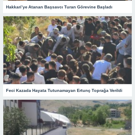
Hakkari’ye Atanan Başsavcı Turan Görevine Başladı
Feci Kazada Hayata Tutunamayan Ertunç Toprağa Verildi