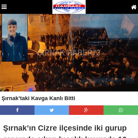
Şırnak’taki Kavga Kanlı Bitti
Şırnak’ın Cizre ilçesinde iki gurup