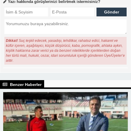
Yazı hakkında görüşlerinizi belirtmek istermisiniz?
Dikkat!
Suç teşkil edecek, yasadışı, tehditkar, rahatsız edici, hakaret ve
küfür içeren, aşağılayıcı, küçük düşürücü, kaba, pornografik, ahlaka aykırı,
kişilik haklarına zarar verici ya da benzeri niteliklerde içeriklerden doğan
her türlü mali, hukuki, cezai, idari sorumluluk içeriği gönderen Üye/Üyeler’e
aittir.
Benzer Haberler