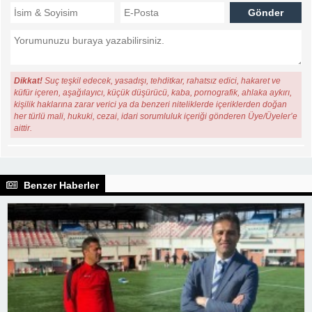
Dikkat!
Suç teşkil edecek, yasadışı, tehditkar, rahatsız edici, hakaret ve
küfür içeren, aşağılayıcı, küçük düşürücü, kaba, pornografik, ahlaka aykırı,
kişilik haklarına zarar verici ya da benzeri niteliklerde içeriklerden doğan
her türlü mali, hukuki, cezai, idari sorumluluk içeriği gönderen Üye/Üyeler’e
aittir.
Benzer Haberler