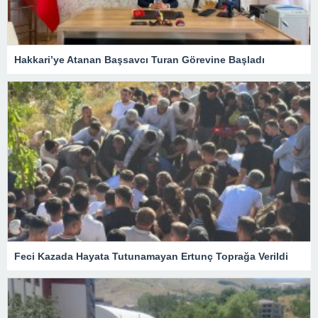
Hakkari’ye Atanan Başsavcı Turan Görevine Başladı
Feci Kazada Hayata Tutunamayan Ertunç Toprağa Verildi