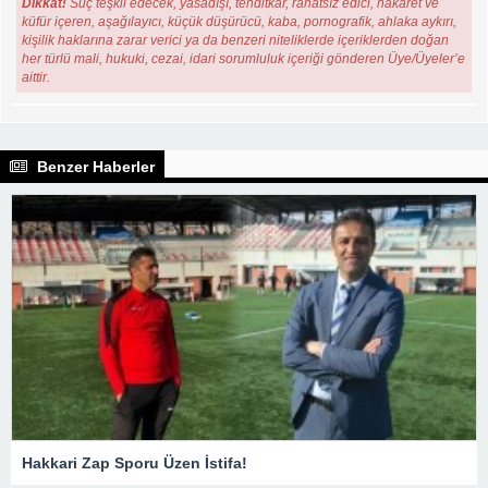
Dikkat!
Suç teşkil edecek, yasadışı, tehditkar, rahatsız edici, hakaret ve
küfür içeren, aşağılayıcı, küçük düşürücü, kaba, pornografik, ahlaka aykırı,
kişilik haklarına zarar verici ya da benzeri niteliklerde içeriklerden doğan
her türlü mali, hukuki, cezai, idari sorumluluk içeriği gönderen Üye/Üyeler’e
aittir.
Benzer Haberler
Hakkari Zap Sporu Üzen İstifa!