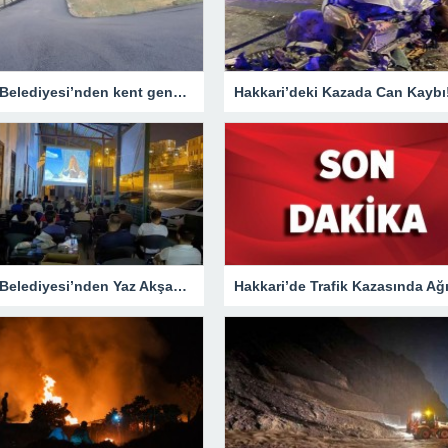
Hakkari Belediyesi’nden kent genelinde yoğun asfalt mesaisi
Hakkari’deki Kazada Can Kaybı
Hakkari Belediyesi’nden Yaz Akşamlarına Sinema Etkinliği