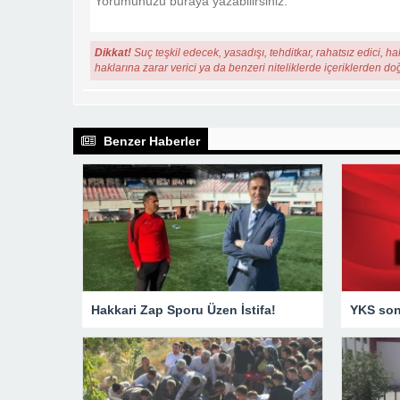
Dikkat!
Suç teşkil edecek, yasadışı, tehditkar, rahatsız edici, ha
haklarına zarar verici ya da benzeri niteliklerde içeriklerden do
Benzer Haberler
Hakkari Zap Sporu Üzen İstifa!
YKS sonu