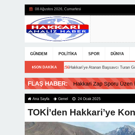
08 Ağustos 2026, Cumartesi
GÜNDEM
POLITIKA
SPOR
DÜNYA
açıklandı!
15:56
SON DAKİKA
Hakkari’ye Atanan Başsavcı Turan Görevine Başladı
FLAŞ HABER:
Hakkari Zap Sporu Üzen İs
Ana Sayfa
Genel
24 Ocak 2025
TOKİ’den Hakkari’ye Kon