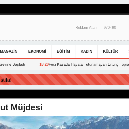
Reklam Alanı — 970×90
MAGAZIN
EKONOMI
EĞITIM
KADIN
KÜLTÜR
18:20
Feci Kazada Hayata Tutunamayan Ertunç Toprağa Verildi
tifa!
ut Müjdesi