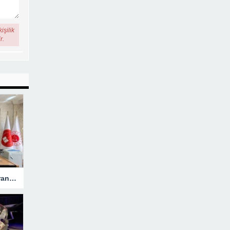
işilik
r.
Hakkari’ye Atanan Başsavcı Turan Görevine Başladı