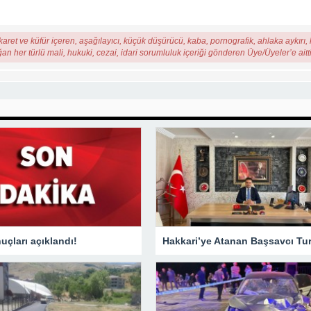
karet ve küfür içeren, aşağılayıcı, küçük düşürücü, kaba, pornografik, ahlaka aykırı, k
ğan her türlü mali, hukuki, cezai, idari sorumluluk içeriği gönderen Üye/Üyeler’e aitti
çları açıklandı!