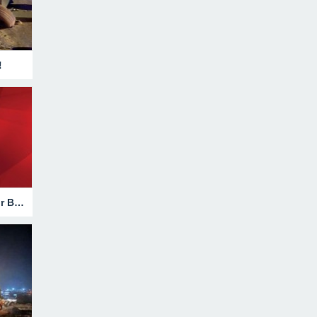
!
Hakkari’de Trafik Kazasında Ağır Bilanço!