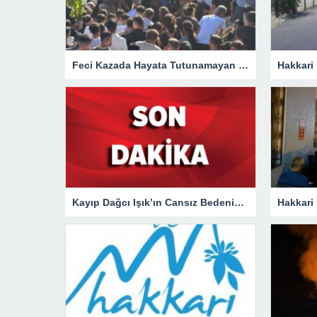
Feci Kazada Hayata Tutunamayan Ertunç Toprağa Verildi
Kayıp Dağcı Işık’ın Cansız Bedenine Ulaşıldı!