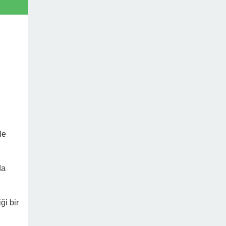
le
da
ği bir