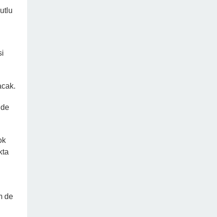
utlu
si
acak.
nde
ok
kta
m de