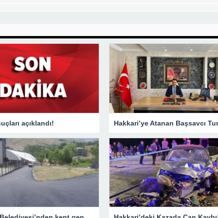
çları açıklandı!
Hakkari Belediyesi’nden kent genelinde yoğun asfalt mesaisi
Hakkari’deki Kazada Can Kaybı