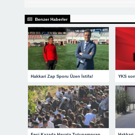
Benzer Haberler
Hakkari Zap Sporu Üzen İstifa!
YKS sonu
Feci Kazada Hayata Tutunamayan Ertunç Toprağa Verildi