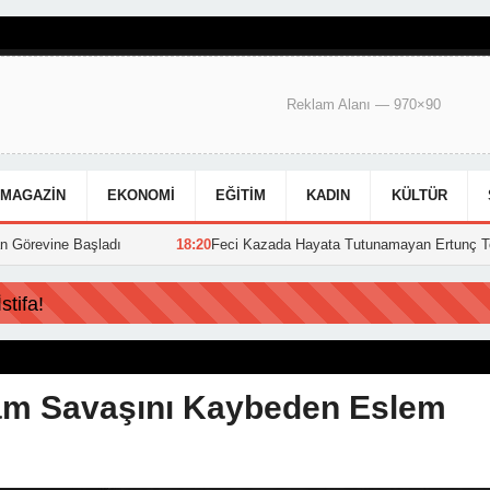
Reklam Alanı — 970×90
MAGAZIN
EKONOMI
EĞITIM
KADIN
KÜLTÜR
Başladı
18:20
Feci Kazada Hayata Tutunamayan Ertunç Toprağa Verild
tifa!
şam Savaşını Kaybeden Eslem