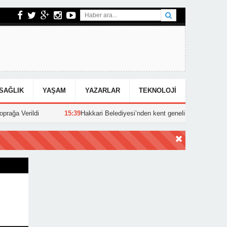
SAĞLIK
YAŞAM
YAZARLAR
TEKNOLOJI
i
15:39
Hakkari Belediyesi’nden kent genelinde yoğun asfalt mesaisi