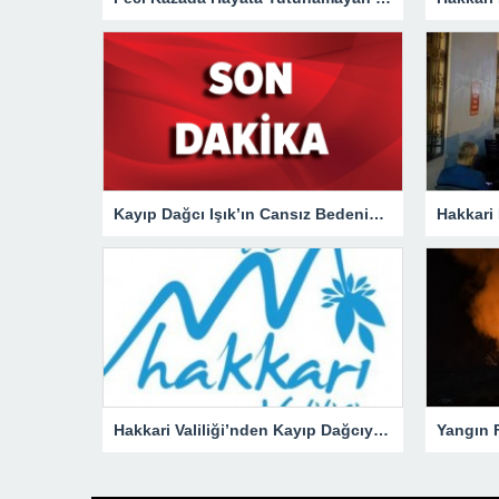
Kayıp Dağcı Işık’ın Cansız Bedenine Ulaşıldı!
Hakkari Valiliği’nden Kayıp Dağcıya İlişkin Açıklama!