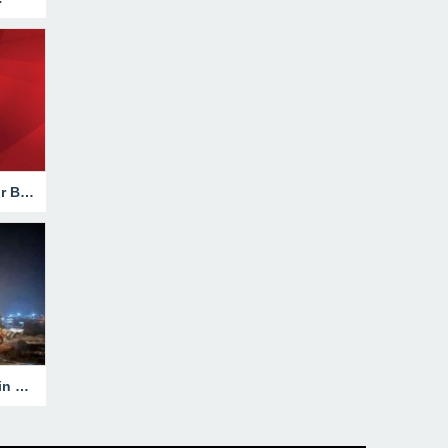
Hakkari’de Trafik Kazasında Ağır Bilanço!
Heyelanla Kapanan Yol, Ekiplerin Müdahalesiyle Açıldı!