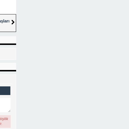
şları
işilik
r.