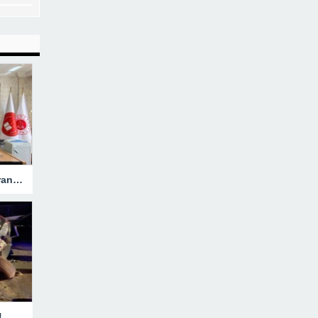
Hakkari’ye Atanan Başsavcı Turan Görevine Başladı
!