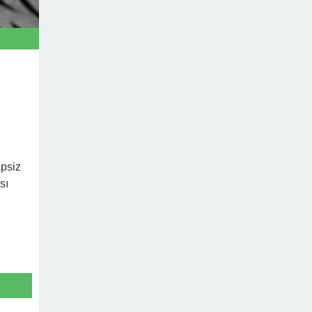
ipsiz
sı