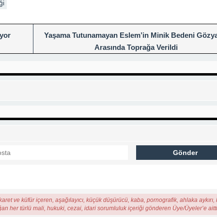
ği
iyor
Yaşama Tutunamayan Eslem’in Minik Bedeni Gözya
Arasında Toprağa Verildi
karet ve küfür içeren, aşağılayıcı, küçük düşürücü, kaba, pornografik, ahlaka aykırı, k
ğan her türlü mali, hukuki, cezai, idari sorumluluk içeriği gönderen Üye/Üyeler’e aitti