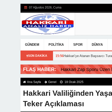
07 Ağustos 2026, Cuma
GÜNDEM
POLITIKA
SPOR
DÜNYA
uçları açıklandı!
SON DAKİKA
15:56
Hakkari’ye Atanan Başsavcı Turan Görevine 
Hakkari Zap Sporu Üzen İs
Ana Sayfa
Genel
18 Ocak 2025
Hakkari Valiliğinden Ya
Teker Açıklaması