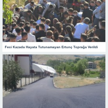
Feci Kazada Hayata Tutunamayan Ertunç Toprağa Verildi