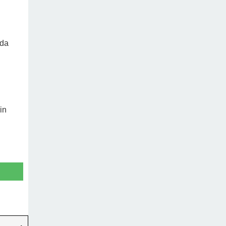
 da
in