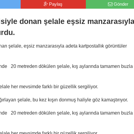
Paylaş
Gönder
siyle donan şelale eşsiz manzarasıyl
urdu.
an şelale, eşsiz manzarasıyla adeta kartpostallık görüntüler
nde 20 metreden dökülen şelale, kış aylarında tamamen buzla
ale her mevsimde farklı bir güzellik sergiliyor.
ğırlayan şelale, bu kez kışın donmuş haliyle göz kamaştırıyor.
nde 20 metreden dökülen şelale, kış aylarında tamamen buzla
ale her mevsimde farklı bir güzellik sergiliyor.