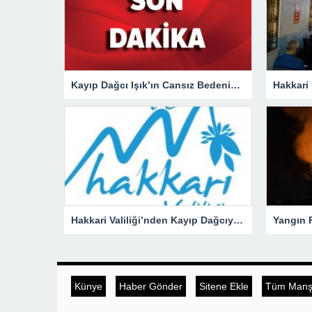
Kayıp Dağcı Işık’ın Cansız Bedenine Ulaşıldı!
Hakkari Valiliği’nden Kayıp Dağcıya İlişkin Açıklama!
Künye
Haber Gönder
Sitene Ekle
Tüm Manşe