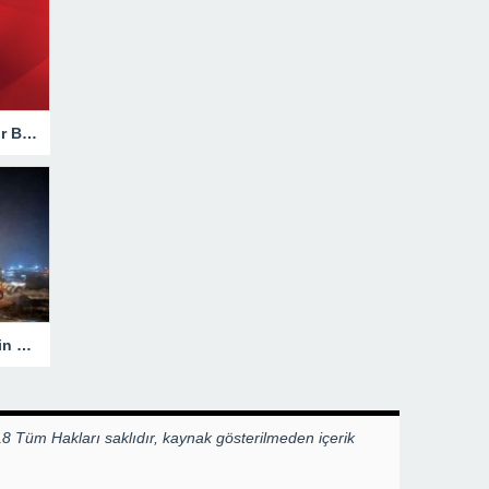
Hakkari’de Trafik Kazasında Ağır Bilanço!
Heyelanla Kapanan Yol, Ekiplerin Müdahalesiyle Açıldı!
8 Tüm Hakları saklıdır, kaynak gösterilmeden içerik