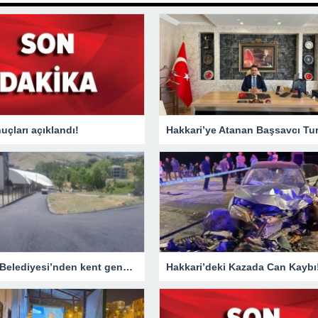
çları açıklandı!
Hakkari Belediyesi’nden kent genelinde yoğun asfalt mesaisi
Hakkari’deki Kazada Can Kaybı