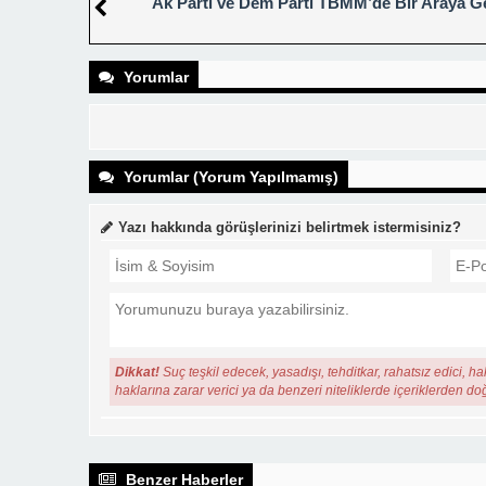
Ak Parti ve Dem Parti TBMM’de Bir Araya Ge
Yorumlar
Yorumlar (Yorum Yapılmamış)
Yazı hakkında görüşlerinizi belirtmek istermisiniz?
Dikkat!
Suç teşkil edecek, yasadışı, tehditkar, rahatsız edici, ha
haklarına zarar verici ya da benzeri niteliklerde içeriklerden do
Benzer Haberler