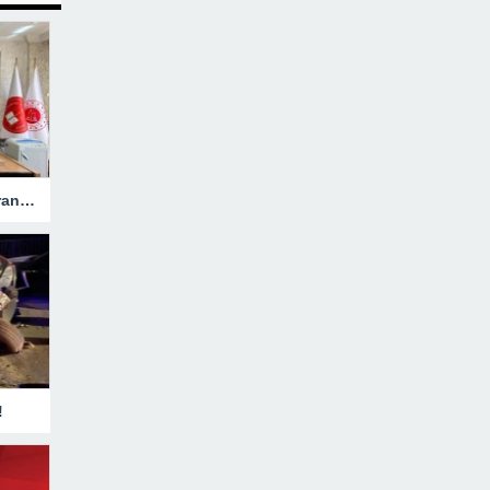
Hakkari’ye Atanan Başsavcı Turan Görevine Başladı
!