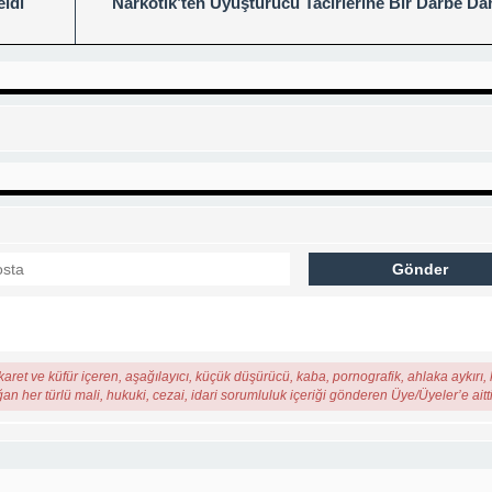
ldi
Narkotik’ten Uyuşturucu Tacirlerine Bir Darbe Da
karet ve küfür içeren, aşağılayıcı, küçük düşürücü, kaba, pornografik, ahlaka aykırı, k
ğan her türlü mali, hukuki, cezai, idari sorumluluk içeriği gönderen Üye/Üyeler’e aitti