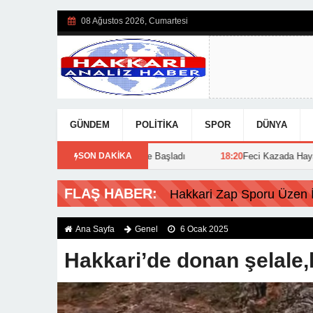
08 Ağustos 2026, Cumartesi
GÜNDEM
POLITIKA
SPOR
DÜNYA
savcı Turan Görevine Başladı
SON DAKİKA
18:20
Feci Kazada Hayata Tutunamayan 
FLAŞ HABER:
Hakkari Zap Sporu Üzen İs
Ana Sayfa
Genel
6 Ocak 2025
Hakkari’de donan şelale,k