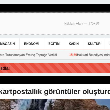
Reklam Alanı — 970×90
MAGAZIN
EKONOMI
EĞITIM
KADIN
KÜLTÜR
Ertunç Toprağa Verildi
15:39
Hakkari Belediyesi’nden kent genelinde
tifa!
artpostallık görüntüler oluştur