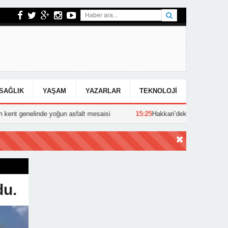
SAĞLIK
YAŞAM
YAZARLAR
TEKNOLOJI
 yoğun asfalt mesaisi
15:25
Hakkari’deki Kazada Can Kaybı!
du.