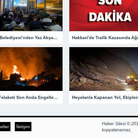
Hakkari Belediyesi’nden Yaz Akşamlarına Sinema Etkinliği
Yangın Felaketi Son Anda Engellendi!
Haber Sitesi © 201
tler
İletişim
kopyalanamaz.