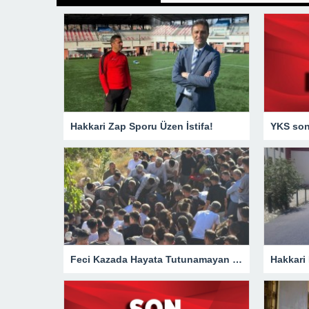
Hakkari Zap Sporu Üzen İstifa!
YKS sonu
Feci Kazada Hayata Tutunamayan Ertunç Toprağa Verildi