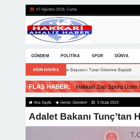
07 Ağustos 2026, Cuma
GÜNDEM
POLITIKA
SPOR
DÜNYA
15:56
Hakkari’ye Atanan Başsavcı Turan Görevine Başladı
SON DAKİKA
18:20
Feci 
FLAŞ HABER:
Hakkari Zap Sporu Üzen İs
Ana Sayfa
Genel
,
Gündem
5 Ocak 2025
Adalet Bakanı Tunç’tan H