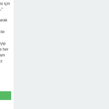
i için
.”
narak
ile
yyip
e her
vam
iz