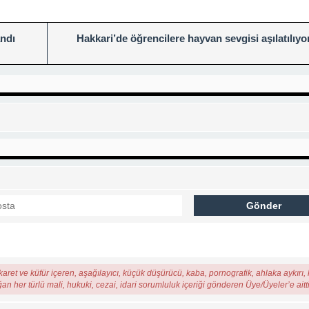
ndı
Hakkari’de öğrencilere hayvan sevgisi aşılatılıyo
karet ve küfür içeren, aşağılayıcı, küçük düşürücü, kaba, pornografik, ahlaka aykırı, k
ğan her türlü mali, hukuki, cezai, idari sorumluluk içeriği gönderen Üye/Üyeler’e aitti