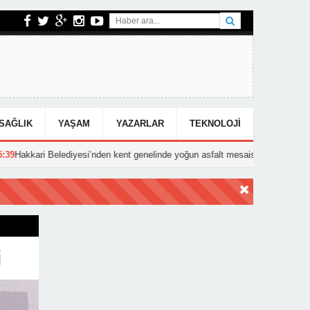
SAĞLIK
YAŞAM
YAZARLAR
TEKNOLOJI
ediyesi’nden kent genelinde yoğun asfalt mesaisi
15:25
Hakkari’deki
i