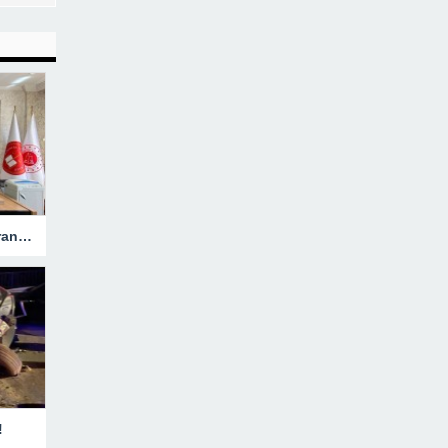
Hakkari’ye Atanan Başsavcı Turan Görevine Başladı
!