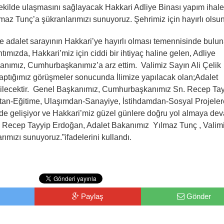
şekilde ulaşmasını sağlayacak Hakkari Adliye Binası yapım ihales
az Tunç’a şükranlarımızı sunuyoruz. Şehrimiz için hayırlı olsun
e adalet sarayının Hakkari’ye hayırlı olması temennisinde bulu
ntımızda, Hakkari’miz için ciddi bir ihtiyaç haline gelen, Adliye
anımız, Cumhurbaşkanımız’a arz ettim. Valimiz Sayın Ali Çelik 
yaptığımız görüşmeler sonucunda İlimize yapılacak olan;Adalet
edilecektir. Genel Başkanımız, Cumhurbaşkanımız Sn. Recep Ta
ktan-Eğitime, Ulaşımdan-Sanayiye, İstihdamdan-Sosyal Projeler
de gelişiyor ve Hakkari’miz güzel günlere doğru yol almaya de
 Recep Tayyip Erdoğan, Adalet Bakanımız Yılmaz Tunç , Valim
mızı sunuyoruz.”ifadelerini kullandı.
Paylaş
Gönder