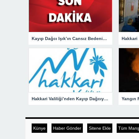
Kayıp Dağcı Işık’ın Cansız Bedenine Ulaşıldı!
Hakkari Valiliği’nden Kayıp Dağcıya İlişkin Açıklama!
Künye
Haber Gönder
Sitene Ekle
Tüm Manşe