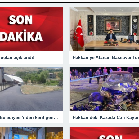
çları açıklandı!
Hakkari Belediyesi’nden kent genelinde yoğun asfalt mesaisi
Hakkari’deki Kazada Can Kaybı