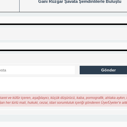
Gani Rüzgar Şavata Şemdinlilerle Buluştu
karet ve küfür içeren, aşağılayıcı, küçük düşürücü, kaba, pornografik, ahlaka aykırı, k
ğan her türlü mali, hukuki, cezai, idari sorumluluk içeriği gönderen Üye/Üyeler’e aitti