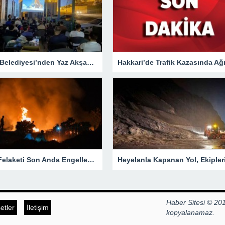
Hakkari Belediyesi’nden Yaz Akşamlarına Sinema Etkinliği
Yangın Felaketi Son Anda Engellendi!
Haber Sitesi © 201
tler
İletişim
kopyalanamaz.