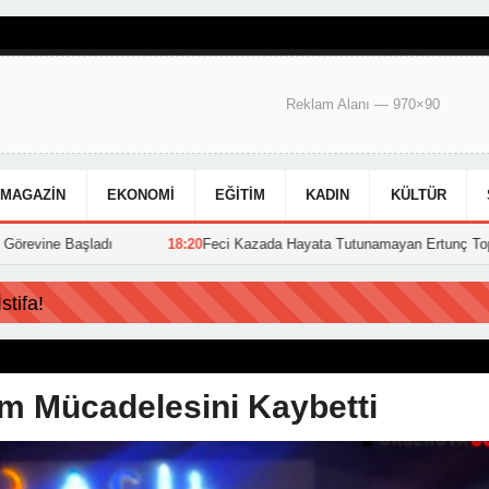
Reklam Alanı — 970×90
MAGAZIN
EKONOMI
EĞITIM
KADIN
KÜLTÜR
ladı
18:20
Feci Kazada Hayata Tutunamayan Ertunç Toprağa Verildi
tifa!
m Mücadelesini Kaybetti