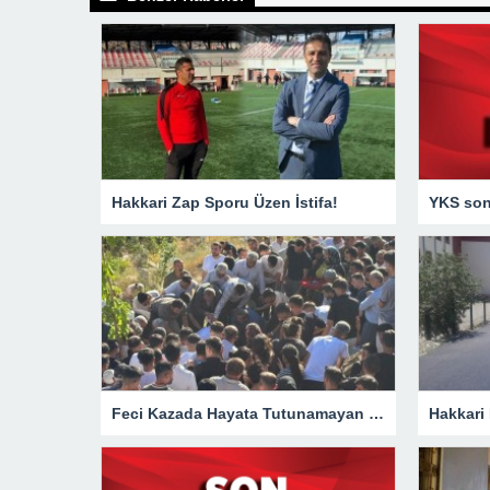
Hakkari Zap Sporu Üzen İstifa!
YKS sonu
Feci Kazada Hayata Tutunamayan Ertunç Toprağa Verildi