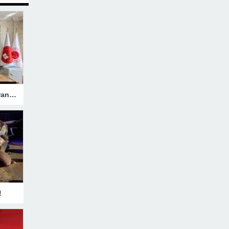
Hakkari’ye Atanan Başsavcı Turan Görevine Başladı
!