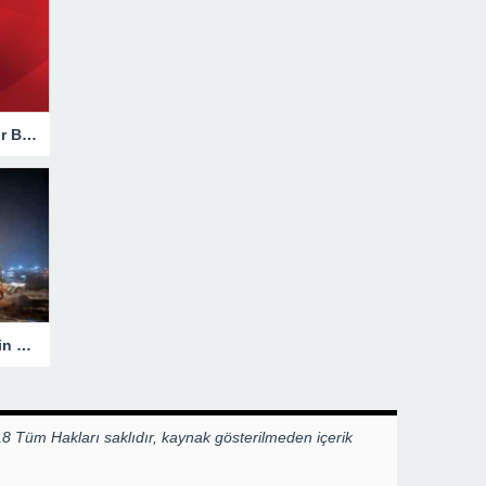
Hakkari’de Trafik Kazasında Ağır Bilanço!
Heyelanla Kapanan Yol, Ekiplerin Müdahalesiyle Açıldı!
8 Tüm Hakları saklıdır, kaynak gösterilmeden içerik